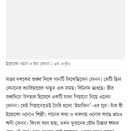
ইয়োকো ওনো ও জন লেনন
ছবি: সংগৃীত
সত্তর দশকের শুরুর দিকে গানটি লিখেছিলেন লেনন। সেটি ছিল
লেননের ক্যারিয়ারের অদ্ভুত এক সময়। বিটলস ভাঙছে। স্ত্রীর
জন্মদিনে উপহার হিসেবে একটি সাদা পিয়ানো নিয়ে এলেন
লেনন। সেই পিয়ানোতেই তৈরি হলো ‘ইমাজিন’–এর সুর। তাঁর স্ত্রী
ইয়োকো ওনোও শিল্পী। গানের কথা ও ধারণায় ওনোর কাছে প্রচণ্ড
ঋণী লেনন। কিংবা বলা যায়, তখন দুজনের যৌথ চিন্তার ফসল