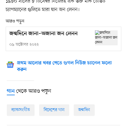
১৯৮০ সালের ৮ ডিসেম্বর নিজেরই এক ভক্ত মার্ক ডেভিড
চ্যাপম্যানের গুলিতে মারা যান জন লেনন।
আরও পড়ুন
জন্মদিনে জানা–অজানা জন লেনন
০৯ অক্টোবর ২০২২
প্রথম আলোর খবর পেতে গুগল নিউজ চ্যানেল ফলো
করুন
থেকে আরও পড়ুন
গান
ব্যান্ডসংগীত
বিদেশের গান
জন্মদিন