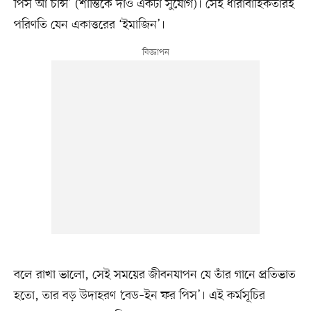
পিস আ চান্স’ (শান্তিকে দাও একটা সুযোগ)। সেই ধারাবাহিকতারই
পরিণতি যেন একাত্তরের ‘ইমাজিন’।
বলে রাখা ভালো, সেই সময়ের জীবনযাপন যে তাঁর গানে প্রতিভাত
হতো, তার বড় উদাহরণ ‘বেড–ইন ফর পিস’। এই কর্মসূচির