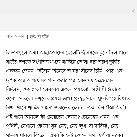
জন লেনন
ছবি: সংগৃহীত
লিভারপুলে জন্ম। জাহাজঘাটের ছেলেটি জীবনকে ছুড়ে দিল গানে।
ষাটের দশকে সংগীতজগৎকে মাতিয়ে তোলা চার তরুণ তুর্কির
একজন লেনন। বিটলস হিসেবে আমরা যাঁদের চিনি। প্রায় এক
দশক ধরে আশ্চর্য সব গান করার পর একসময় ভেঙে গেল
বিটলস, শুরু হলো লেননের একলা পথচলা। সঙ্গী স্ত্রী ইয়োকো
ওনো। সত্তরের দশকের প্রথম ভাগ। ১৯৭১ সাল। যুদ্ধবিগ্রহে বিধ্বস্ত
বিশ্ব। গানে শান্তির পায়রা ওড়ালেন লেনন। জন্ম নিল ‘ইমাজিন’।
এই গানে আসলে কী চেয়েছেন লেনন? চেয়েছেন এমন এক
পৃথিবী, যেখানে কোনো যুদ্ধ নেই, নেই ক্ষুধা বা দারিদ্র্য, নেই
মানুষে মানুষে বিভেদ। এমনকি নেই কোনো ধর্ম, স্বর্গ বা নরক।