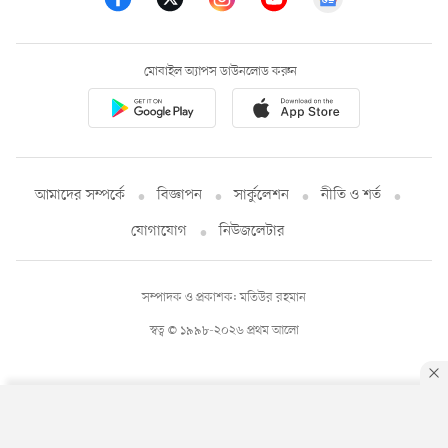
মোবাইল অ্যাপস ডাউনলোড করুন
আমাদের সম্পর্কে
বিজ্ঞাপন
সার্কুলেশন
নীতি ও শর্ত
যোগাযোগ
নিউজলেটার
সম্পাদক ও প্রকাশক: মতিউর রহমান
স্বত্ব © ১৯৯৮-২০২৬ প্রথম আলো
By using this site, you agree to our
Privacy Policy
.
OK