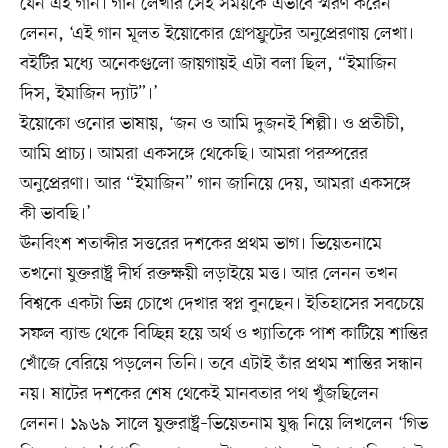
যেন এই গান। গান লেখার সেই সময়কে এভাবে স্মরণ করেন
লেনন, ‘এই গান মূলত ইয়োকোর গ্রেপফ্রুটের অনুপ্রেরণায় লেখা।
বইটির মধ্যে অনেকগুলো জায়গায়ই এটা বলা ছিল, “ইমাজিন
দিস, ইমাজিন দ্যাট”।’
ইয়োকো ওনোর ভাষায়, ‘জন ও আমি দুজনই শিল্পী। ও প্রতীচী,
আমি প্রাচ্য। আমরা একসঙ্গে থেকেছি। আমরা পরস্পরের
অনুপ্রেরণা। আর “ইমাজিন” গান জানিয়ে দেয়, আমরা একসঙ্গে
কী ভাবছি।’
ঊনবিংশ শতাব্দীর সত্তরের দশকের প্রথম ভাগ। ভিয়েতনামে
তখনো যুক্তরাষ্ট্র দীর্ঘ রক্তক্ষয়ী লড়াইয়ে মত্ত। আর লেনন তখন
বিশ্বকে একটা ভিন্ন চোখে দেখার স্বপ্ন বুনছেন। ইতিহাসের সবচেয়ে
সফল ব্যান্ড থেকে বিচ্ছিন্ন হয়ে অর্থ ও খ্যাতিকে পাশ কাটিয়ে শান্তির
খোঁজে বেরিয়ে পড়লেন তিনি। তবে এটাই তাঁর প্রথম শান্তির সন্ধান
নয়। ষাটের দশকের শেষ থেকেই মানবতার পথ খুঁজছিলেন
লেনন। ১৯৬৯ সালে যুক্তরাষ্ট্র–ভিয়েতনাম যুদ্ধ নিয়ে লিখলেন ‘গিভ