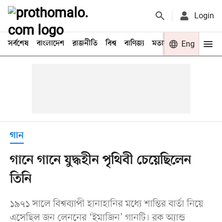
Login
সর্বশেষ
বাংলাদেশ
রাজনীতি
বিশ্ব
বাণিজ্য
মতামত
খেলা
Eng
বিনো
গান
গানে গানে যুদ্ধহীন পৃথিবী চেয়েছিলেন
তিনি
১৯৭১ সালে বিশ্বব্যাপী হানাহানির মধ্যে শান্তির বার্তা নিয়ে
এসেছিল জন লেননের ‘ইমাজিন’ গানটি। রক অ্যান্ড