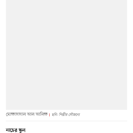
মোফাসসাল আল আলিফ
ছবি: শিল্পীর সৌজন্যে
নাচের স্কুল