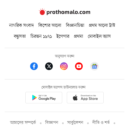
নাগরিক সংবাদ
কিশোর আলো
বিজ্ঞানচিন্তা
প্রথম আলো ট্রাস্ট
বন্ধুসভা
চিরন্তন ১৯৭১
ইপেপার
প্রথমা
মোবাইল ভ্যাস
অনুসরণ করুন
মোবাইল অ্যাপস ডাউনলোড করুন
আমাদের সম্পর্কে
বিজ্ঞাপন
সার্কুলেশন
নীতি ও শর্ত