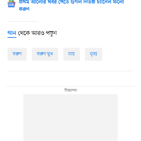
প্রথম আলোর খবর পেতে গুগল নিউজ চ্যানেল ফলো
করুন
থেকে আরও পড়ুন
গান
তরুণ
তরুণ মুখ
নাচ
নৃত্য