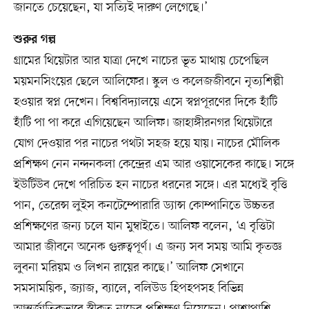
জানতে চেয়েছেন, যা সত্যিই দারুণ লেগেছে।’
শুরুর গল্প
গ্রামের থিয়েটার আর যাত্রা দেখে নাচের ভূত মাথায় চেপেছিল
ময়মনসিংয়ের ছেলে আলিফের। স্কুল ও কলেজজীবনে নৃত্যশিল্পী
হওয়ার স্বপ্ন দেখেন। বিশ্ববিদ্যালয়ে এসে স্বপ্নপূরণের দিকে হাঁটি
হাঁটি পা পা করে এগিয়েছেন আলিফ। জাহাঙ্গীরনগর থিয়েটারে
যোগ দেওয়ার পর নাচের পথটা সহজ হয়ে যায়। নাচের মৌলিক
প্রশিক্ষণ নেন নন্দনকলা কেন্দ্রের এম আর ওয়াসেকের কাছে। সঙ্গে
ইউটিউব দেখে পরিচিত হন নাচের ধরনের সঙ্গে। এর মধ্যেই বৃত্তি
পান, তেরেন্স লুইস কনটেম্পোরারি ড্যান্স কোম্পানিতে উচ্চতর
প্রশিক্ষণের জন্য চলে যান মুম্বাইতে। আলিফ বলেন, ‘এ বৃত্তিটা
আমার জীবনে অনেক গুরুত্বপূর্ণ। এ জন্য সব সময় আমি কৃতজ্ঞ
লুবনা মরিয়ম ও লিখন রায়ের কাছে।’ আলিফ সেখানে
সমসাময়িক, জ্যাজ, ব্যালে, বলিউড হিপহপসহ বিভিন্ন
আন্তর্জাতিকভাবে স্বীকৃত নাচের প্রশিক্ষণ নিয়েছেন। পাশাপাশি