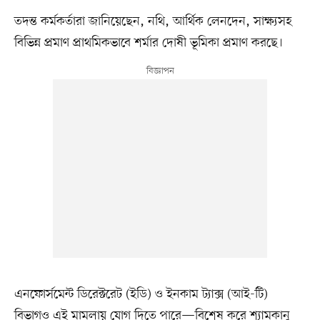
তদন্ত কর্মকর্তারা জানিয়েছেন, নথি, আর্থিক লেনদেন, সাক্ষ্যসহ
বিভিন্ন প্রমাণ প্রাথমিকভাবে শর্মার দোষী ভূমিকা প্রমাণ করছে।
এনফোর্সমেন্ট ডিরেক্টরেট (ইডি) ও ইনকাম ট্যাক্স (আই-টি)
বিভাগও এই মামলায় যোগ দিতে পারে—বিশেষ করে শ্যামকানু