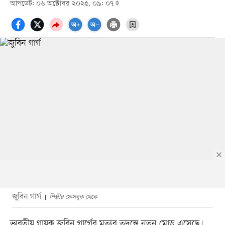
আপডেট: ০৬ অক্টোবর ২০২৫, ০৯: ০৭
জুবিন গার্গ
শিল্পীর ফেসবুক থেকে
ভারতীয় গায়ক জুবিন গার্গের মৃত্যুর তদন্তে নতুন মোড় এসেছে।