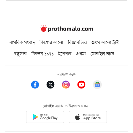
নাগরিক সংবাদ
কিশোর আলো
বিজ্ঞানচিন্তা
প্রথম আলো ট্রাস্ট
বন্ধুসভা
চিরন্তন ১৯৭১
ইপেপার
প্রথমা
মোবাইল ভ্যাস
অনুসরণ করুন
মোবাইল অ্যাপস ডাউনলোড করুন