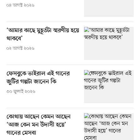
০৪ আগস্ট ২০২৬
‘আমার কাছে মুহূর্তটা স্মরণীয় হয়ে
থাকবে’
০২ আগস্ট ২০২৬
ফেসবুকে ভাইরাল এই গানের
জুটির গল্পটা জানেন কি
৩০ জুলাই ২০২৬
কোথায় আছেন কেমন আছেন
‘আজ কেন মন উদাসী হয়ে’
গানের মেসবা