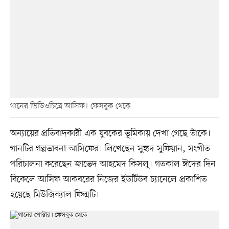
গানের ভিডিওচিত্রে আসিফ। ফেসবুক থেকে
অন্যায়ের প্রতিবাদকারী এক যুবকের ভূমিকায় দেখা গেছে তাঁকে।
গানটির গল্পভাবনা আসিফের। লিখেছেন সুহৃদ সুফিয়ান, সংগীত
পরিচালনা করেছেন জাভেদ আহমেদ কিসলু। গতকাল ঈদের দিন
বিকেলে আসিফ আকবরের নিজের ইউটিউব চ্যানেলে প্রকাশিত
হয়েছে মিউজিক্যাল ফিল্মটি।