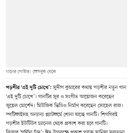
গানের পোস্টার। ফেসবুক থেকে
সুদীপ কুমারের কথায় পড়শীর নতুন গান
পড়শীর ‘এই দুটি চোখে’:
‘এই দুটি চোখে’। গানটির সুর ও সংগীত আয়োজন করেছেন
জুয়েল মোর্শেদ। মিউজিক ভিডিও নির্মাণ করেছেন সোহেল রাজ।
স্পটিফাইসহ অন্যান্য প্ল্যাটফর্মে শোনা যাচ্ছে গানটি। শিগগিরই
পড়শীর ইউটিউব চ্যানেল থেকে প্রকাশ করা হবে গানটি।
লিজার ‘পূর্ণিমা চাঁদ’: ঈদ উপলক্ষে প্রকাশ পাচ্ছে সানিয়া সুলতানা