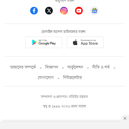
অনুসরণ করুন
মোবাইল অ্যাপস ডাউনলোড করুন
আমাদের সম্পর্কে
বিজ্ঞাপন
সার্কুলেশন
নীতি ও শর্ত
যোগাযোগ
নিউজলেটার
সম্পাদক ও প্রকাশক: মতিউর রহমান
স্বত্ব © ১৯৯৮-২০২৬ প্রথম আলো