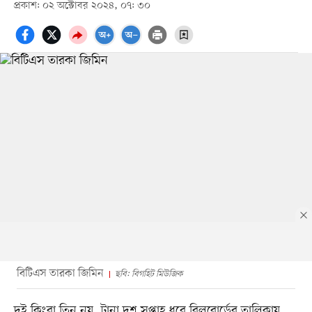
প্রকাশ: ০২ অক্টোবর ২০২৪, ০৭: ৩০
বিটিএস তারকা জিমিন
ছবি: বিগহিট মিউজিক
দুই কিংবা তিন নয়, টানা দশ সপ্তাহ ধরে বিলবোর্ডের তালিকায়