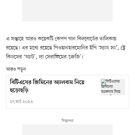
এ সপ্তাহে আরও কয়েকটি কেপপ গান বিলবোর্ডের তালিকায়
রয়েছে। এর মধ্যে রয়েছে পিওয়ানহারমোনির ইপি ‘স্যাড সং’, স্ট্রে
কিডসের ‘অ্যাট’, লা সেরাফিমের ‘ক্রেজি’।
আরও পড়ুন
বিটিএসের জিমিনের অ্যালবাম নিয়ে
হুড়োহুড়ি
২৭ মার্চ ২০২৩