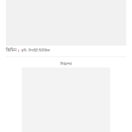
জিমিন
ছবি: বিগহিট মিউজিক