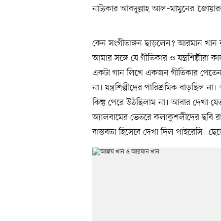
নাট্যকার আবদুল্লাহ আল–মামুনের ‘জোয়া
কেন সংগীতাঙ্গন ছাড়লেন? আরমান খান ব
আমার সঙ্গে যে গীতিকার ও যন্ত্রশিল্পীরা
একটা গান লিখে একজন গীতিকার পেতেন 
না। যন্ত্রশিল্পীদের পারিশ্রমিক বাড়ছিল ন
কিন্তু পেরে উঠছিলাম না। আবার দেখা য
অ্যালবামের ভেতরে কলাকুশলীদের ছবি র
বাস্তবতা হিসেবে দেখা দিল পাইরেসি। ছে