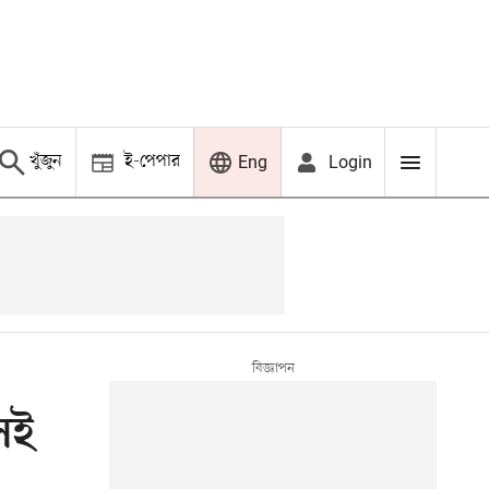
খুঁজুন
ই-পেপার
Login
Eng
েই