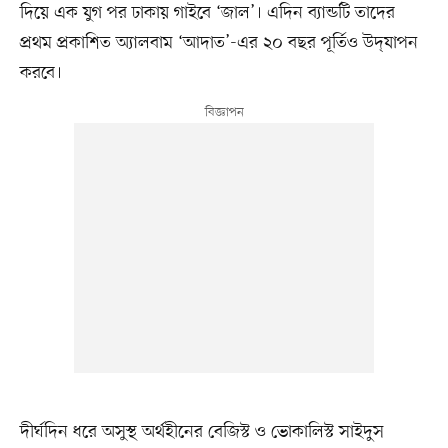
দিয়ে এক যুগ পর ঢাকায় গাইবে ‘জাল’। এদিন ব্যান্ডটি তাদের
প্রথম প্রকাশিত অ্যালবাম ‘আদাত’-এর ২০ বছর পূর্তিও উদ্‌যাপন
করবে।
দীর্ঘদিন ধরে অসুস্থ অর্থহীনের বেজিস্ট ও ভোকালিস্ট সাইদুস