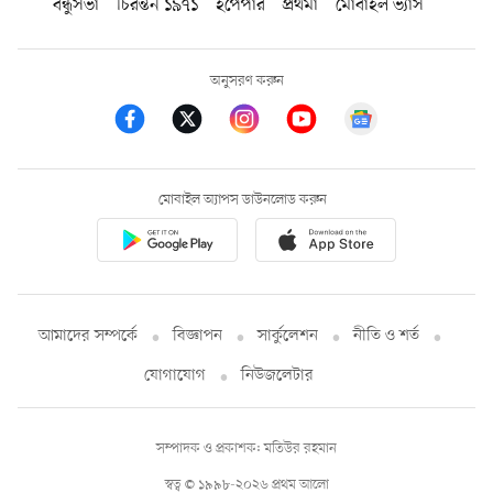
বন্ধুসভা
চিরন্তন ১৯৭১
ইপেপার
প্রথমা
মোবাইল ভ্যাস
অনুসরণ করুন
মোবাইল অ্যাপস ডাউনলোড করুন
আমাদের সম্পর্কে
বিজ্ঞাপন
সার্কুলেশন
নীতি ও শর্ত
যোগাযোগ
নিউজলেটার
সম্পাদক ও প্রকাশক: মতিউর রহমান
স্বত্ব © ১৯৯৮-২০২৬ প্রথম আলো