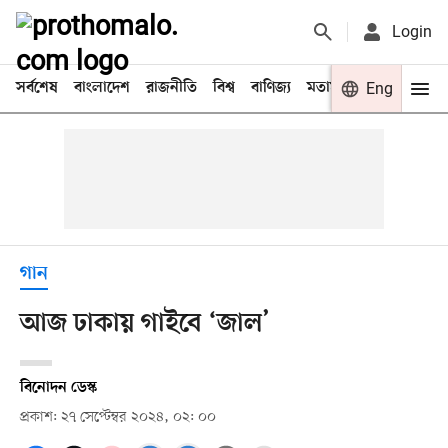
Login
সর্বশেষ
বাংলাদেশ
রাজনীতি
বিশ্ব
বাণিজ্য
মতামত
খেলা
Eng
বিনো
গান
আজ ঢাকায় গাইবে ‘জাল’
বিনোদন ডেস্ক
প্রকাশ: ২৭ সেপ্টেম্বর ২০২৪, ০২: ০০