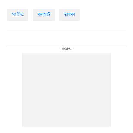
সংগীত
কনসার্ট
তারকা