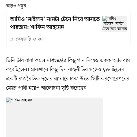
আরও পড়ুন
আমিও ‘মাইলস’ নামটা টেনে নিয়ে আসতে
পারতাম: শাফিন আহমেদ
১৪ ফেব্রুয়ারি ২০২৪
তিনি তাঁর বাবা কমল দাশগুপ্তের কিছু গান নিয়েও একক অ্যালবাম
করেছিলেন। মাঝখানে কিছু দিন রাজনীতির সঙ্গেও যুক্ত ছিলেন।
একটি রাজনৈতিক দলের ব্যানারে ঢাকা উত্তর সিটি করপোরেশনের
মেয়র প্রার্থী হয়েও আলোচনা সৃষ্টি করেছেন।