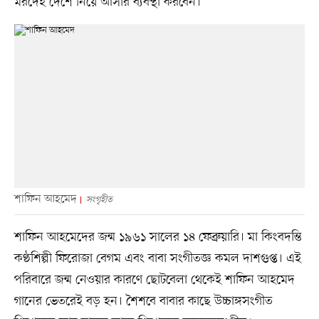
মরদেহ দেশে নিয়ে আসার ব্যবস্থা করবেন।
শাফিন আহমেদ
সংগৃহীত
শাফিন আহমেদের জন্ম ১৯৬১ সালের ১৪ ফেব্রুয়ারি। মা কিংবদন্তি
কণ্ঠশিল্পী ফিরোজা বেগম এবং বাবা সংগীতজ্ঞ কমল দাশগুপ্ত। এই
পরিবারে জন্ম নেওয়ার কারণে ছোটবেলা থেকেই শাফিন আহমেদ
গানের ভেতরেই বড় হন। শৈশবে বাবার কাছে উচ্চাঙ্গসংগীত