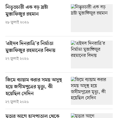
নিভৃতচারী এক বড় স্রষ্টা
মুস্তাফিজুর রহমান
২৮ জুলাই ২০২৬
‘এইসব দিনরাত্রি’র নির্মাতা
মুস্তাফিজুর রহমানের বিদায়
২৭ জুলাই ২০২৬
জিমে ব্যায়াম করার সময় অসুস্থ
হয়ে জসীমপুত্রের মৃত্যু, কী
হয়েছিল সেদিন
২৭ জুলাই ২০২৬
মৃত্যুর আগে হাসপাতাল থেকে