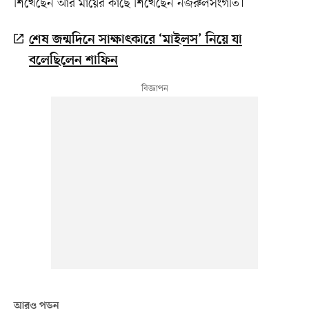
শিখেছেন আর মায়ের কাছে শিখেছেন নজরুলসংগীত।
শেষ জন্মদিনে সাক্ষাৎকারে ‘মাইলস’ নিয়ে যা
বলেছিলেন শাফিন
আরও পড়ুন