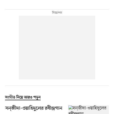
সংগীত নিয়ে আরও পড়ুন
সন্‌জীদা-ওয়াহিদুলের রবীন্দ্রগান