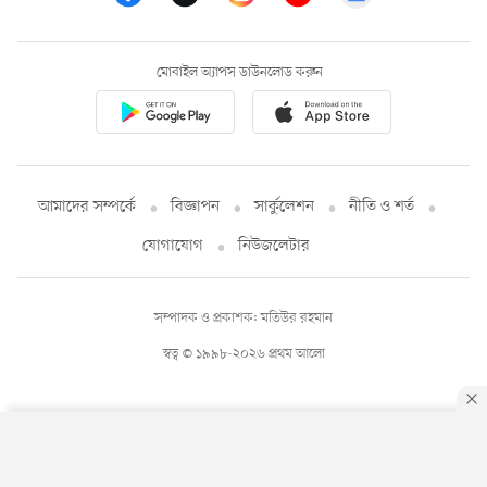
মোবাইল অ্যাপস ডাউনলোড করুন
আমাদের সম্পর্কে
বিজ্ঞাপন
সার্কুলেশন
নীতি ও শর্ত
যোগাযোগ
নিউজলেটার
সম্পাদক ও প্রকাশক: মতিউর রহমান
স্বত্ব © ১৯৯৮-২০২৬ প্রথম আলো
By using this site, you agree to our
Privacy Policy
.
OK