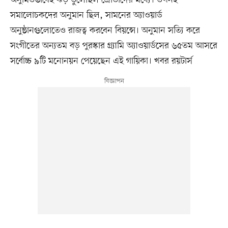
অনুমিতভাবেই ঝড় তুলেছিল শ্রোতাদের মধ্যে। তখনই
সমালোচকদের অনুমান ছিল, সামনের অ্যাওয়ার্ড
অনুষ্ঠানগুলোতেও রাজত্ব করবেন বিয়ন্সে। অনুমান সত্যি করে
সংগীতের অন্যতম বড় পুরস্কার গ্র্যামি অ্যাওয়ার্ডসের ৬৫তম আসরে
সর্বোচ্চ ৯টি মনোনয়ন পেয়েছেন এই গায়িকা। খবর রয়টার্স