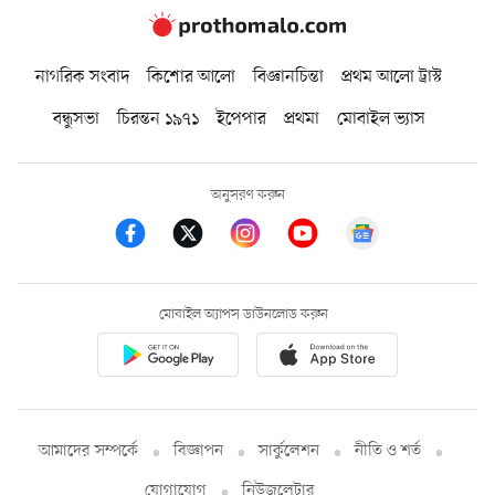
নাগরিক সংবাদ
কিশোর আলো
বিজ্ঞানচিন্তা
প্রথম আলো ট্রাস্ট
বন্ধুসভা
চিরন্তন ১৯৭১
ইপেপার
প্রথমা
মোবাইল ভ্যাস
অনুসরণ করুন
মোবাইল অ্যাপস ডাউনলোড করুন
আমাদের সম্পর্কে
বিজ্ঞাপন
সার্কুলেশন
নীতি ও শর্ত
যোগাযোগ
নিউজলেটার