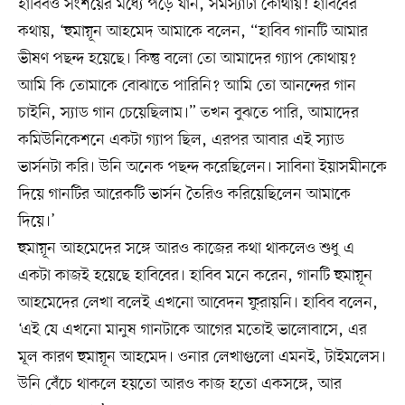
হাবিবও সংশয়ের মধ্যে পড়ে যান, সমস্যাটা কোথায়! হাবিবের
কথায়, ‘হুমায়ূন আহমেদ আমাকে বলেন, “হাবিব গানটি আমার
ভীষণ পছন্দ হয়েছে। কিন্তু বলো তো আমাদের গ্যাপ কোথায়?
আমি কি তোমাকে বোঝাতে পারিনি? আমি তো আনন্দের গান
চাইনি, স্যাড গান চেয়েছিলাম।” তখন বুঝতে পারি, আমাদের
কমিউনিকেশনে একটা গ্যাপ ছিল, এরপর আবার এই স্যাড
ভার্সনটা করি। উনি অনেক পছন্দ করেছিলেন। সাবিনা ইয়াসমীনকে
দিয়ে গানটির আরেকটি ভার্সন তৈরিও করিয়েছিলেন আমাকে
দিয়ে।’
হুমায়ূন আহমেদের সঙ্গে আরও কাজের কথা থাকলেও শুধু এ
একটা কাজই হয়েছে হাবিবের। হাবিব মনে করেন, গানটি হুমায়ূন
আহমেদের লেখা বলেই এখনো আবেদন ফুরায়নি। হাবিব বলেন,
‘এই যে এখনো মানুষ গানটাকে আগের মতোই ভালোবাসে, এর
মূল কারণ হুমায়ূন আহমেদ। ওনার লেখাগুলো এমনই, টাইমলেস।
উনি বেঁচে থাকলে হয়তো আরও কাজ হতো একসঙ্গে, আর