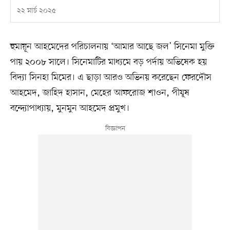
২২ মার্চ ২০২৫
হুমায়ূন আহমেদের পরিচালনায় ‘আমার আছে জল’ সিনেমা মুক্তি
পায় ২০০৮ সালে। সিনেমাটির মাধ্যমে বড় পর্দায় অভিষেক হয়
বিদ্যা সিনহা মিমের। এ ছাড়া আরও অভিনয় করেছেন ফেরদৌস
আহমেদ, জাহিদ হাসান, মেহের আফরোজ শাওন, পীযূষ
বন্দ্যোপাধ্যায়, মুনমুন আহমেদ প্রমুখ।