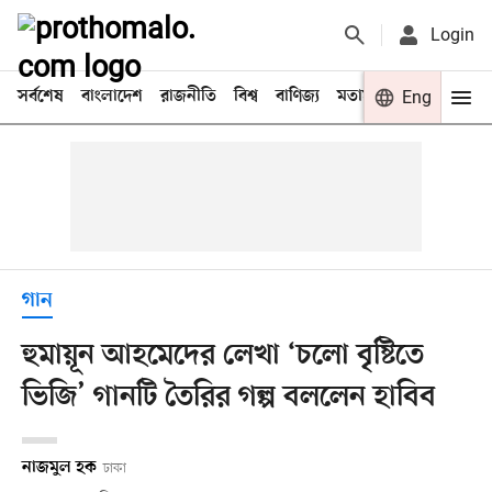
Login
সর্বশেষ
বাংলাদেশ
রাজনীতি
বিশ্ব
বাণিজ্য
মতামত
খেলা
Eng
বিনো
গান
হুমায়ূন আহমেদের লেখা ‘চলো বৃষ্টিতে
ভিজি’ গানটি তৈরির গল্প বললেন হাবিব
নাজমুল হক
ঢাকা