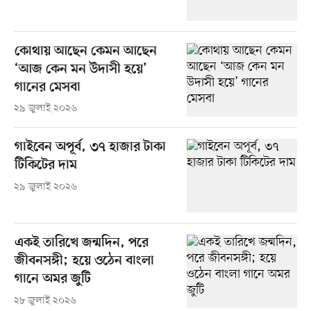
কোথায় আছেন কেমন আছেন
‘আজ কেন মন উদাসী হয়ে’
গানের মেসবা
২৯ জুলাই ২০২৬
গাইবেন অপূর্ব, ৩৭ হাজার টাকা
টিকিটের দাম
২৯ জুলাই ২০২৬
একই তারিখে জন্মদিন, পরে
জীবনসঙ্গী; হয়ে ওঠেন বাংলা
গানে অমর জুটি
২৮ জুলাই ২০২৬