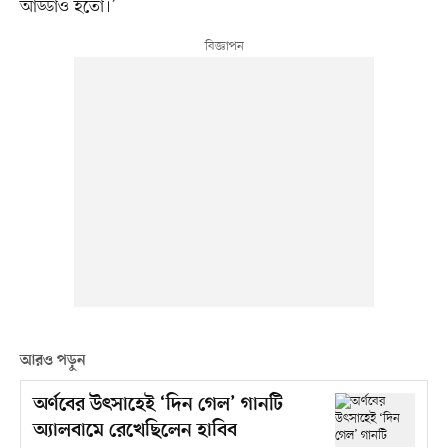
আড্ডাও হতো।’
আরও পড়ুন
অর্ণবের উৎসাহেই ‘দিন গেল’ গানটি
অ্যালবামে রেখেছিলেন হাবিব