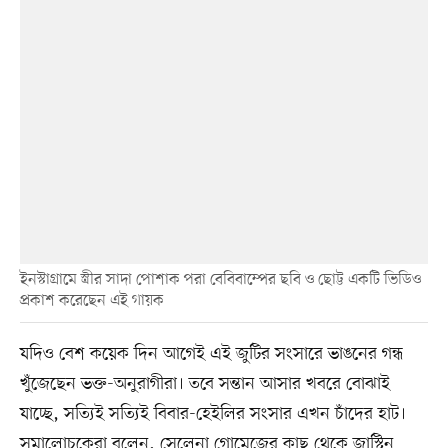
ইনস্টাগ্রামে স্ত্রীর সাদা পোশাক পরা বেবিবাম্পের ছবি ও ছোট্ট একটি ভিডিও
প্রকাশ করেছেন এই গায়ক
যদিও বেশ কয়েক দিন আগেই এই জুটির সংসারে ভাঙনের গন্ধ
খুঁজেছেন ভক্ত-অনুরাগীরা। তবে সন্তান আসার খবরে বোঝাই
যাচ্ছে, সত্যিই সত্যিই বিবার-হেইলির সংসার এখন চাঁদের হাট।
সমালোচকেরা বলেন, সেলেনা গোমেজের কাছ থেকে জাস্টিন