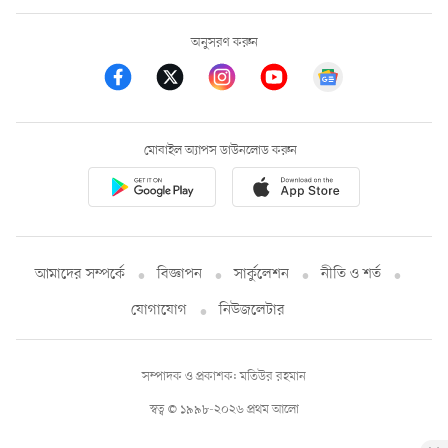
অনুসরণ করুন
মোবাইল অ্যাপস ডাউনলোড করুন
আমাদের সম্পর্কে
বিজ্ঞাপন
সার্কুলেশন
নীতি ও শর্ত
যোগাযোগ
নিউজলেটার
সম্পাদক ও প্রকাশক: মতিউর রহমান
স্বত্ব © ১৯৯৮-২০২৬ প্রথম আলো