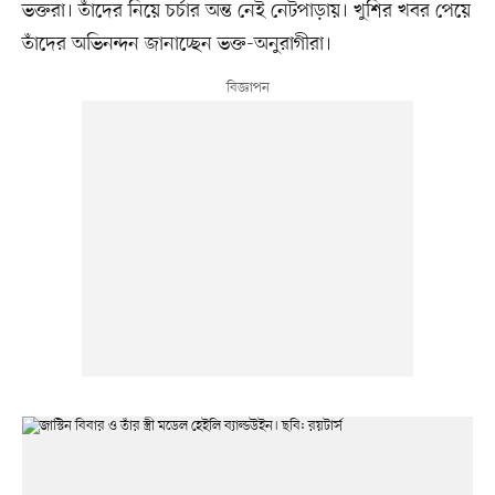
ভক্তরা। তাঁদের নিয়ে চর্চার অন্ত নেই নেটপাড়ায়। খুশির খবর পেয়ে
তাঁদের অভিনন্দন জানাচ্ছেন ভক্ত-অনুরাগীরা।