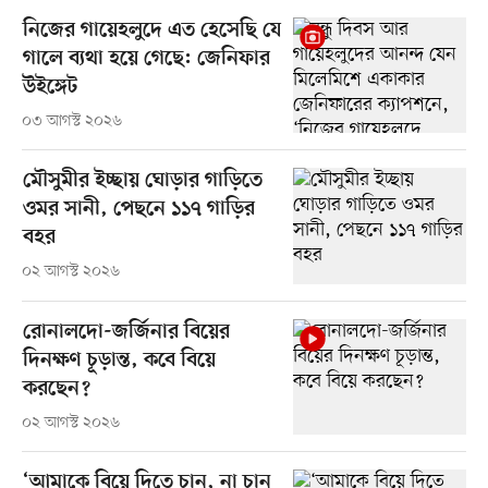
নিজের গায়েহলুদে এত হেসেছি যে
গালে ব্যথা হয়ে গেছে: জেনিফার
উইঙ্গেট
০৩ আগস্ট ২০২৬
মৌসুমীর ইচ্ছায় ঘোড়ার গাড়িতে
ওমর সানী, পেছনে ১১৭ গাড়ির
বহর
০২ আগস্ট ২০২৬
রোনালদো-জর্জিনার বিয়ের
দিনক্ষণ চূড়ান্ত, কবে বিয়ে
করছেন?
০২ আগস্ট ২০২৬
‘আমাকে বিয়ে দিতে চান, না চান