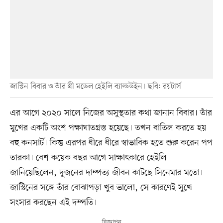
জাস্টিন বিবার ও তাঁর স্ত্রী মডেল হেইলি ব্যাল্ডউইন। ছবি: রয়টার্স
এর আগে ২০২০ সালে নিজের অসুস্থতার কথা জানান বিবার। তাঁর
মুখের একটি অংশ পক্ষাঘাতগ্রস্ত হয়েছে। তখন বাতিল করতে হয়
বহু কনসার্ট। কিন্তু এরপর ধীরে ধীরে স্বাভাবিক হতে শুরু করেন পপ
তারকা। বেশ কয়েক বছর আগে সাক্ষাৎকারে হেইলি
জানিয়েছিলেন, দুজনের দাম্পত্য জীবন কাটছে সিনেমার মতো।
জাস্টিনের সঙ্গে তাঁর বোঝাপড়া খুব ভালো, সে কারণেই সুখে
সংসার করছেন এই দম্পতি।