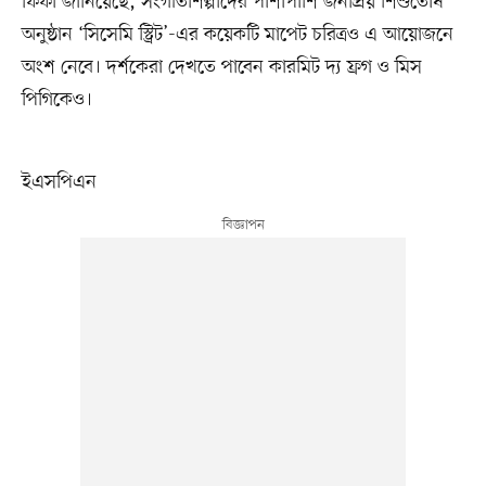
ফিফা জানিয়েছে, সংগীতশিল্পীদের পাশাপাশি জনপ্রিয় শিশুতোষ
অনুষ্ঠান ‘সিসেমি স্ট্রিট’-এর কয়েকটি মাপেট চরিত্রও এ আয়োজনে
অংশ নেবে। দর্শকেরা দেখতে পাবেন কারমিট দ্য ফ্রগ ও মিস
পিগিকেও।
ইএসপিএন