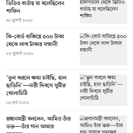
ভিডিও বার্তায় যা বলেছিলেন
শাফিন
২৪ জুলাই ২০২৬
কি–বোর্ড বাজিয়ে ৫০০ টাকা
থেকে লাখ টাকার সম্মানী
২৩ জুলাই ২০২৬
‘ভুল করলে ক্ষমা চাইছি, হাল
ছাড়িনি’—নারী দিবসে সুমীর
খোলাচিঠি
০৮ মার্চ ২০২৬
প্রধানমন্ত্রী বললেন, আমিও তাঁর
ভক্ত—তাঁর গান আমার