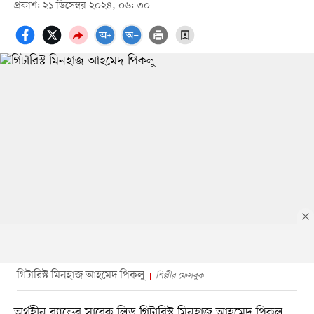
প্রকাশ: ২১ ডিসেম্বর ২০২৪, ০৬: ৩০
গিটারিস্ট মিনহাজ আহমেদ পিকলু
শিল্পীর ফেসবুক
অর্থহীন ব্যান্ডের সাবেক লিড গিটারিস্ট মিনহাজ আহমেদ পিকলু