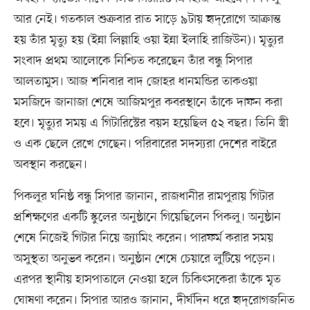
আর নেই। গতকাল শুক্রবার রাত সাড়ে ৯টায় হৃদ্‌রোগে আক্রান্ত
হয় তাঁর মৃত্যু হয় (ইন্না লিল্লাহি ওয়া ইন্না ইলাহি রাজিউন)। মৃত্যুর
সংবাদ প্রথম আলোকে নিশ্চিত করেছেন তাঁর বন্ধু সিপার
আলতামুস। আজ শনিবার বাদ জোহর ধানমন্ডির তাকওয়া
মসজিদে জানাজা শেষে আজিমপুর কবরস্থানে তাঁকে দাফন করা
হবে। মৃত্যুর সময় এ গিটারিস্টের বয়স হয়েছিল ৫২ বছর। তিনি স্ত্রী
ও এক ছেলে রেখে গেছেন। পরিবারের সদস্যরা দেশের বাইরে
অবস্থান করছেন।
পিকলুর ঘনিষ্ঠ বন্ধু সিপার জানান, রাজধানীর রামপুরায় গিটার
প্রশিক্ষণের একটি স্কুলের অনুষ্ঠানে গিয়েছিলেন পিকলু। অনুষ্ঠান
শেষে নিজেই গিটার নিয়ে জ্যামিং করেন। পারফর্ম করার সময়
অসুস্থতা অনুভব করেন। অনুষ্ঠান শেষে চেয়ারে লুটিয়ে পড়েন।
এরপর স্থানীয় হাসপাতালে নেওয়া হলে চিকিৎসকেরা তাঁকে মৃত
ঘোষণা করেন। সিপার আরও জানান, দীর্ঘদিন ধরে হৃদ্‌রোগজনিত