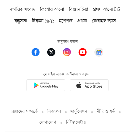
নাগরিক সংবাদ
কিশোর আলো
বিজ্ঞানচিন্তা
প্রথম আলো ট্রাস্ট
বন্ধুসভা
চিরন্তন ১৯৭১
ইপেপার
প্রথমা
মোবাইল ভ্যাস
অনুসরণ করুন
মোবাইল অ্যাপস ডাউনলোড করুন
আমাদের সম্পর্কে
বিজ্ঞাপন
সার্কুলেশন
নীতি ও শর্ত
যোগাযোগ
নিউজলেটার