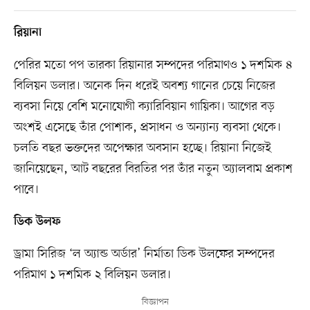
রিয়ানা
পেরির মতো পপ তারকা রিয়ানার সম্পদের পরিমাণও ১ দশমিক ৪
বিলিয়ন ডলার। অনেক দিন ধরেই অবশ্য গানের চেয়ে নিজের
ব্যবসা নিয়ে বেশি মনোযোগী ক্যারিবিয়ান গায়িকা। আগের বড়
অংশই এসেছে তাঁর পোশাক, প্রসাধন ও অন্যান্য ব্যবসা থেকে।
চলতি বছর ভক্তদের অপেক্ষার অবসান হচ্ছে। রিয়ানা নিজেই
জানিয়েছেন, আট বছরের বিরতির পর তাঁর নতুন অ্যালবাম প্রকাশ
পাবে।
ডিক উলফ
ড্রামা সিরিজ ‘ল অ্যান্ড অর্ডার’ নির্মাতা ডিক উলফের সম্পদের
পরিমাণ ১ দশমিক ২ বিলিয়ন ডলার।