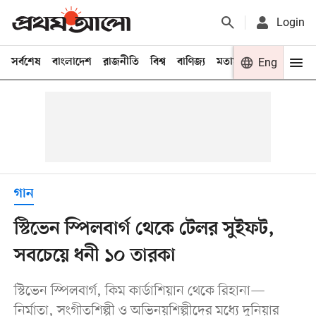
Login
সর্বশেষ
বাংলাদেশ
রাজনীতি
বিশ্ব
বাণিজ্য
মতামত
খেলা
Eng
বিনো
গান
স্টিভেন স্পিলবার্গ থেকে টেলর সুইফট,
সবচেয়ে ধনী ১০ তারকা
স্টিভেন স্পিলবার্গ, কিম কার্ডাশিয়ান থেকে রিহানা—
নির্মাতা, সংগীতশিল্পী ও অভিনয়শিল্পীদের মধ্যে দুনিয়ার