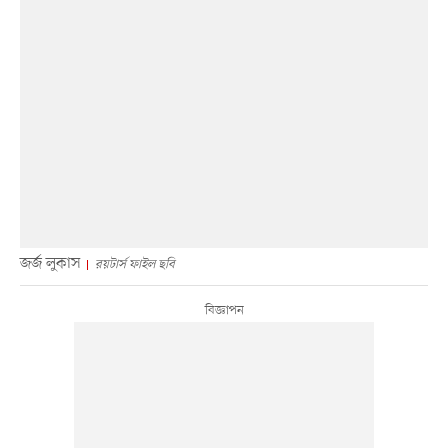
জর্জ লুকাস
রয়টার্স ফাইল ছবি