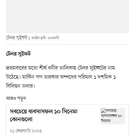
টেলর সুইফট
ফাইল ছবি: এএফপি
টেলর সুইফট
প্রথমবারের মতো শীর্ষ ধনীর তালিকায় টেলর সুইফটের নাম
উঠেছে। মার্কিন পপ তারকার সম্পদের পরিমাণ ১ দশমিক ১
বিলিয়ন ডলার।
আরও পড়ুন
সবচেয়ে ব্যবসাসফল ১০ সিনেমা
কোনগুলো
২১ ফেব্রুয়ারি ২০২৫