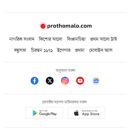
নাগরিক সংবাদ
কিশোর আলো
বিজ্ঞানচিন্তা
প্রথম আলো ট্রাস্ট
বন্ধুসভা
চিরন্তন ১৯৭১
ইপেপার
প্রথমা
মোবাইল ভ্যাস
অনুসরণ করুন
মোবাইল অ্যাপস ডাউনলোড করুন