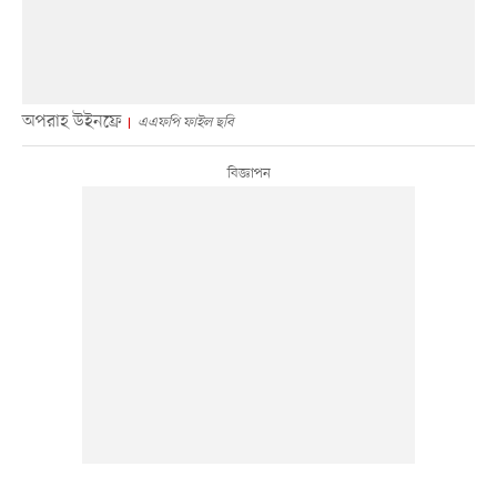
অপরাহ উইনফ্রে
এএফপি ফাইল ছবি