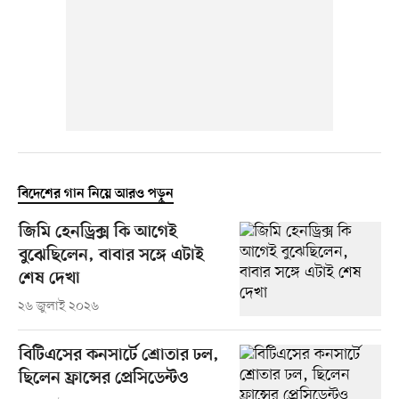
বিদেশের গান নিয়ে আরও পড়ুন
জিমি হেনড্রিক্স কি আগেই
বুঝেছিলেন, বাবার সঙ্গে এটাই
শেষ দেখা
২৬ জুলাই ২০২৬
বিটিএসের কনসার্টে শ্রোতার ঢল,
ছিলেন ফ্রান্সের প্রেসিডেন্টও