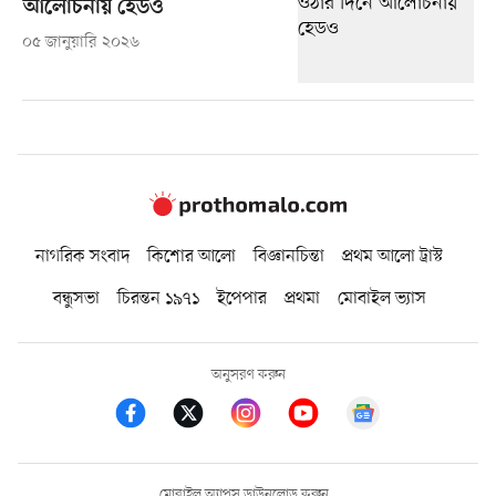
আলোচনায় হেডও
০৫ জানুয়ারি ২০২৬
নাগরিক সংবাদ
কিশোর আলো
বিজ্ঞানচিন্তা
প্রথম আলো ট্রাস্ট
বন্ধুসভা
চিরন্তন ১৯৭১
ইপেপার
প্রথমা
মোবাইল ভ্যাস
অনুসরণ করুন
মোবাইল অ্যাপস ডাউনলোড করুন