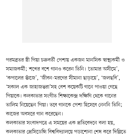
পরমব্রতর স্ত্রী পিয়া চক্রবর্তী পেশায় একজন মানসিক স্বাস্থ্যকর্মী ও
সমাজকর্মী; শখের বশে গানও করেন তিনি। ‘তোমার অসীমে’,
‘কপালের ভাঁজে’, ‘জীবন-মরণের সীমানা ছাড়ায়ে’, ‘জলছবি’,
‘সকাল এক জাহাজভরা’সহ বেশ কয়েকটি গানে পাওয়া গেছে
পিয়াকে। কলকাতার সংগীত শিক্ষাকেন্দ্র দক্ষিণি থেকে গানের
তালিম নিয়েছেন পিয়া। তবে গানকে পেশা হিসেবে নেননি তিনি;
কাজের অবসরে গান করেছেন।
কলকাতার সংবাদপত্রে এ সময়ের এক প্রতিবেদনে বলা হয়,
কলকাতার প্রেসিডেন্সি বিশ্ববিদ্যালয়ে পড়াশোনা শেষ করে দিল্লিতে