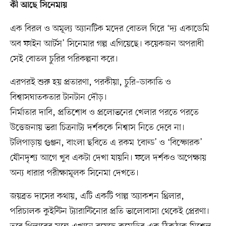
কী আছে সিনেমায়
এক বিরল ও অমূল্য অ্যানটিক মদের বোতল ঘিরে ‘দ্য একাডেমি
অব ফাইন আর্টস’ সিনেমার গল্প এগিয়েছে। কয়েকজন অপরাধী
সেই বোতল চুরির পরিকল্পনা করে।
এরপরই শুরু হয় প্রতারণা, পরকীয়া, চুরি–ডাকাতি ও
বিশ্বাসঘাতকতার টানটান দৌড়।
নির্মাতার দাবি, প্রতিশোধ ও প্রলোভনের খেলার পরতে পরতে
উত্তেজনায় ভরা চিত্রনাট্য দর্শককে নিশ্বাস নিতে দেবে না।
টলিপাড়ায় গুঞ্জন, বাংলা ছবিতে এ রকম ‘বোল্ড’ ও ‘বিস্ফোরক’
যৌনদৃশ্য আগে খুব একটা দেখা যায়নি। ফলে দর্শকও অপেক্ষায়
অন্য ধারার পরীক্ষামূলক সিনেমা দেখতে।
জয়ব্রত দাসের কথায়, এটি একটি পাল্প অ্যাকশন থ্রিলার,
পরিচালক কুইন্টিন ট্যারান্টিনোর প্রতি ভালোবাসা থেকেই প্রেরণা।