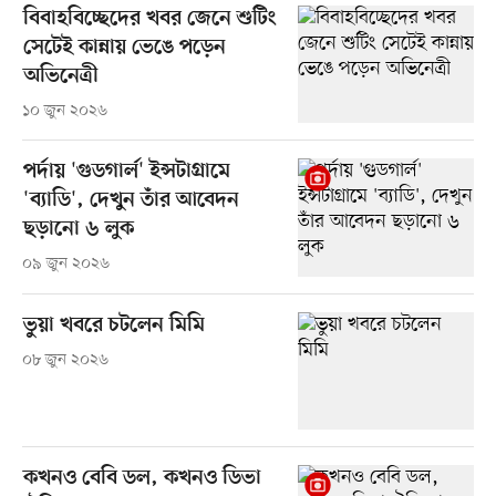
বিবাহবিচ্ছেদের খবর জেনে শুটিং
সেটেই কান্নায় ভেঙে পড়েন
অভিনেত্রী
১০ জুন ২০২৬
পর্দায় 'গুডগার্ল' ইন্সটাগ্রামে
'ব্যাডি', দেখুন তাঁর আবেদন
ছড়ানো ৬ লুক
০৯ জুন ২০২৬
ভুয়া খবরে চটলেন মিমি
০৮ জুন ২০২৬
কখনও বেবি ডল, কখনও ডিভা