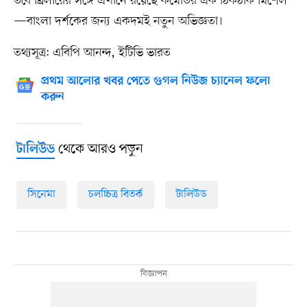
তবে থ্রিলারের সঙ্গে এখানে রয়েছে কমেডির এক ঠিকঠাক মিশেল
—বাংলা দর্শকের জন্য একদমই নতুন অভিজ্ঞতা।
তথ্যসূত্র: এবিপি আনন্দ, ইটিভি ভারত
প্রথম আলোর খবর পেতে গুগল নিউজ চ্যানেল ফলো
করুন
থেকে আরও পড়ুন
টালিউড
সিনেমা
চলচ্চিত্র বিতর্ক
টালিউড