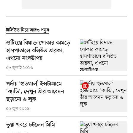
টালিউড নিয়ে আরও পড়ুন
শুটিংয়ে বিষাক্ত পোকার কামড়ে
হাসপাতালে বলিউড তারকা,
এখনো সংকটাপন্ন
০৮ জুলাই ২০২৬
পর্দায় 'গুডগার্ল' ইন্সটাগ্রামে
'ব্যাডি', দেখুন তাঁর আবেদন
ছড়ানো ৬ লুক
০৯ জুন ২০২৬
ভুয়া খবরে চটলেন মিমি