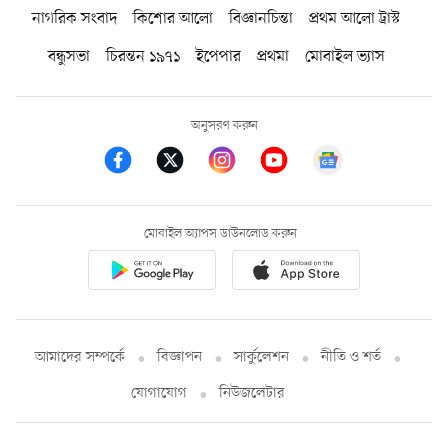
নাগরিক সংবাদ
কিশোর আলো
বিজ্ঞানচিন্তা
প্রথম আলো ট্রাস্ট
বন্ধুসভা
চিরন্তন ১৯৭১
ইপেপার
প্রথমা
মোবাইল ভ্যাস
অনুসরণ করুন
মোবাইল অ্যাপস ডাউনলোড করুন
আমাদের সম্পর্কে
বিজ্ঞাপন
সার্কুলেশন
নীতি ও শর্ত
যোগাযোগ
নিউজলেটার