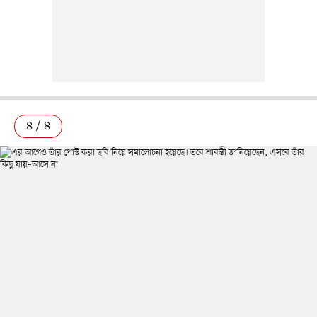
৪ / ৪