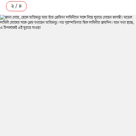
২ / ৪