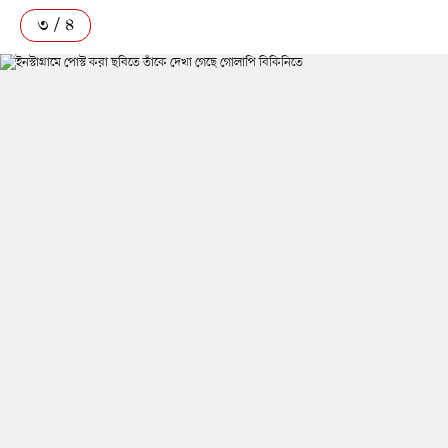
৩ / ৪