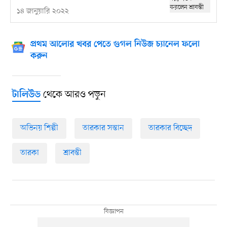
১৪ জানুয়ারি ২০২২
প্রথম আলোর খবর পেতে গুগল নিউজ চ্যানেল ফলো
করুন
থেকে আরও পড়ুন
টালিউড
অভিনয় শিল্পী
তারকার সন্তান
তারকার বিচ্ছেদ
তারকা
শ্রাবন্তী