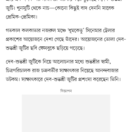
জুটি। খুনসুটি থেকে নাচ—কোনো কিছুই বাদ দেননি সাবেক
প্রেমিক–প্রেমিকা।
গতকাল কলকাতার নজরুল মঞ্চে ‘ধূমকেতু’ সিনেমার ট্রেলার
প্রকাশের আয়োজনে দেখা গেছে তাঁদের। আয়োজনের তোলা দেব–
শুভশ্রী জুটির ছবি ফেসবুকে ছড়িয়ে পড়েছে।
দেব–শুভশ্রী জুটিকে নিয়ে আলোচনার মধ্যে শুভশ্রীর স্বামী,
চিত্রপরিচালক রাজ চক্রবর্তীর সাক্ষাৎকার নিয়েছে আনন্দবাজার
ডটকম। সাক্ষাৎকারে দেব–শুভশ্রী জুটির প্রশংসা করেছেন তিনি।