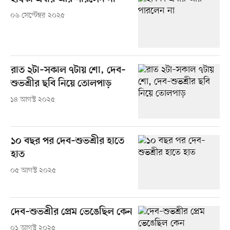
০৬ সেপ্টেম্বর ২০২৫
রাত ২টা–সকাল ৭টায় শো, দেব–
শুভশ্রীর ছবি নিয়ে তোলপাড়
১৪ আগস্ট ২০২৫
১০ বছর পর দেব–শুভশ্রীর হাতে
হাত
০৫ আগস্ট ২০২৫
দেব–শুভশ্রীর প্রেম ভেঙেছিল কেন
০১ আগস্ট ২০২৫