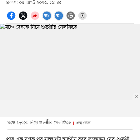
প্রকাশ: ০৫ আগস্ট ২০২৫, ১৫: ৪৫
মঞ্চে দেবকে নিয়ে শুভশ্রীর সেলফিতে
এক্স থেকে
প্রায় এক দশক পর সাক্ষাৎটা স্মরণীয় করে তুলেছেন দেব–শুভশ্রী