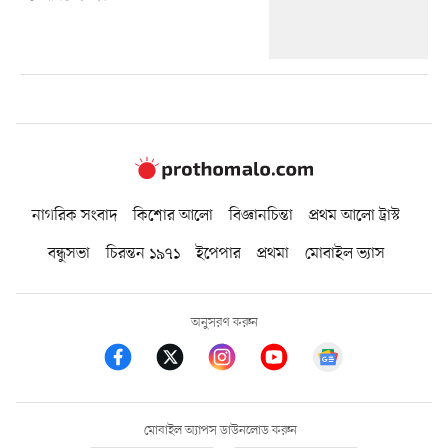
নাগরিক সংবাদ
কিশোর আলো
বিজ্ঞানচিন্তা
প্রথম আলো ট্রাস্ট
বন্ধুসভা
চিরন্তন ১৯৭১
ইপেপার
প্রথমা
মোবাইল ভ্যাস
অনুসরণ করুন
মোবাইল অ্যাপস ডাউনলোড করুন