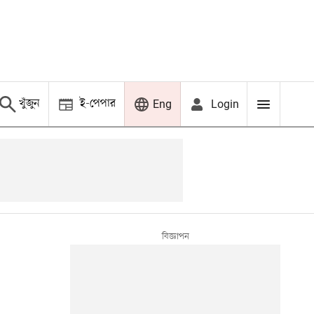
খুঁজুন
ই-পেপার
Login
Eng