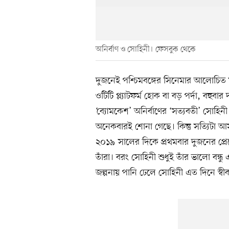
অনির্বাণ ও সোহিনী। ফেসবুক থেকে
দুজনেই পশ্চিমবঙ্গের সিনেমার আলোচিত মু
ওটিটি প্ল্যাটফর্ম হোক বা বড় পর্দা, বহু
‘ব্যোমকেশ’ অনির্বাণের ‘সত্যবতী’ সোহি
অনেকবারই শোনা গেছে। কিন্তু সত্যিটা 
২০১৯ সালের দিকে প্রথমবার দুজনের প্রে
তাঁরা। বরং সোহিনী শুধুই তাঁর ভালো বন্ধ
জল্পনায় পানি ঢেলে সোহিনী এত দিনে স্