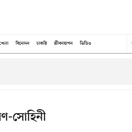
খেলা
বিনোদন
চাকরি
জীবনযাপন
ভিডিও
বাণ-সোহিনী