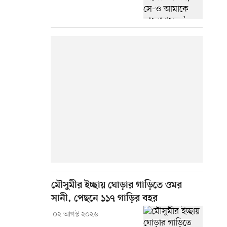
মৌসুমীর ইচ্ছায় ঘোড়ার গাড়িতে ওমর
সানী, পেছনে ১১৭ গাড়ির বহর
০২ আগস্ট ২০২৬