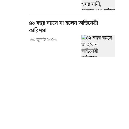
৪২ বছর বয়সে মা হলেন অভিনেত্রী
কারিশমা
৩০ জুলাই ২০২৬