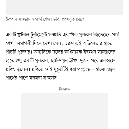
ইরফান সাজ্জাদ ও পার্থ শেখ। ছবি: ফেসবুক থেকে
একটি ফুটবল টুর্নামেন্টে সম্প্রতি একাধিক পুরস্কার জিতেছেন পার্থ
শেখ। সমাপনী দিনে দেখা গেল, তরুণ এই অভিনেতার হাতে
পাঁচটি পুরস্কার। অন্যদিকে দলের অধিনায়ক ইরফান সাজ্জাদের
হাতে শুধু একটি পুরস্কার, চ্যাম্পিয়ন ট্রফি। দুজন পরে একসঙ্গে
ছবিও তুলেন। ছবিতে সেই মুহূর্তটিই ধরা পড়েছে—হাস্যোজ্জ্বল
পার্থের পাশে মনমরা সাজ্জাদ।