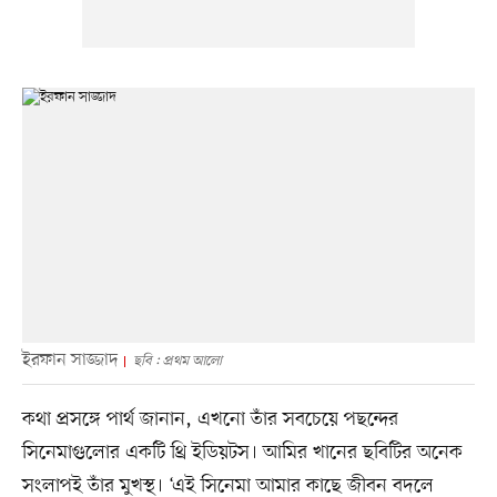
ইরফান সাজ্জাদ
ছবি : প্রথম আলো
কথা প্রসঙ্গে পার্থ জানান, এখনো তাঁর সবচেয়ে পছন্দের
সিনেমাগুলোর একটি থ্রি ইডিয়টস। আমির খানের ছবিটির অনেক
সংলাপই তাঁর মুখস্থ। ‘এই সিনেমা আমার কাছে জীবন বদলে