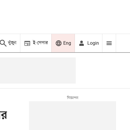
খুঁজুন
ই-পেপার
Login
Eng
ের