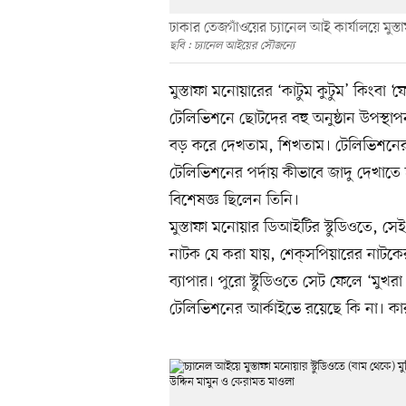
ঢাকার তেজগাঁওয়ের চ্যানেল আই কার্যালয়ে মুস্ত
ছবি : চ্যানেল আইয়ের সৌজন্যে
মুস্তাফা মনোয়ারের ‘কাটুম কুটুম’ কিং
টেলিভিশনে ছোটদের বহু অনুষ্ঠান উপস্থ
বড় করে দেখতাম, শিখতাম। টেলিভিশনের এ
টেলিভিশনের পর্দায় কীভাবে জাদু দেখাত
বিশেষজ্ঞ ছিলেন তিনি।
মুস্তাফা মনোয়ার ডিআইটির স্টুডিওতে, স
নাটক যে করা যায়, শেক্‌সপিয়ারের নাটকের
ব্যাপার। পুরো স্টুডিওতে সেট ফেলে ‘ম
টেলিভিশনের আর্কাইভে রয়েছে কি না। কা