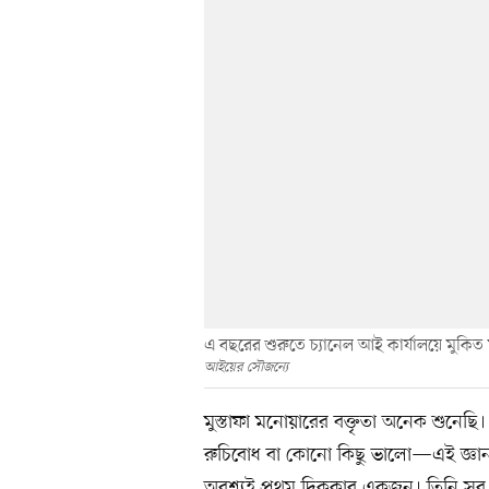
এ বছরের শুরুতে চ্যানেল আই কার্যালয়ে মুকিত
আইয়ের সৌজন্যে
মুস্তাফা মনোয়ারের বক্তৃতা অনেক শুন
রুচিবোধ বা কোনো কিছু ভালো—এই জ্ঞানটুকু
অবশ্যই প্রথম দিককার একজন। তিনি সব 