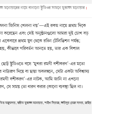
াফা মনোয়ারের নামে বানানো স্টুডিওর সামনে মুস্তাফা মনোয়ার
বা ‘ফেলনা জিনিস খেলনা নয়’—এই রকম নামে প্রথম দিকে
াপনা করেছেন এবং সেই অনুষ্ঠানগুলো আমরা দুই চোখ বড়
কেবারে প্রথম যুগ থেকে রঙিন টেলিভিশন পর্যন্ত;
ে হয়, কীভাবে পরিবর্তন আনতে হয়, তার এক বিশাল
েই ছোট্ট স্টুডিওতে বসে ‘মুখরা রমণী বশীকরণ’-এর মতো
 নাট্যরূপ দিয়ে বা ছায়া অবলম্বনে, সেটা একটা অবিশ্বাস্য
ুখরা রমণী বশীকরণ’-এর নাটক, আমি জানি না এখনো
রণ, সে সময় তো ধারণ করার কোনো ব্যবস্থা ছিল না।