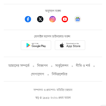
অনুসরণ করুন
মোবাইল অ্যাপস ডাউনলোড করুন
আমাদের সম্পর্কে
বিজ্ঞাপন
সার্কুলেশন
নীতি ও শর্ত
যোগাযোগ
নিউজলেটার
সম্পাদক ও প্রকাশক: মতিউর রহমান
স্বত্ব © ১৯৯৮-২০২৬ প্রথম আলো