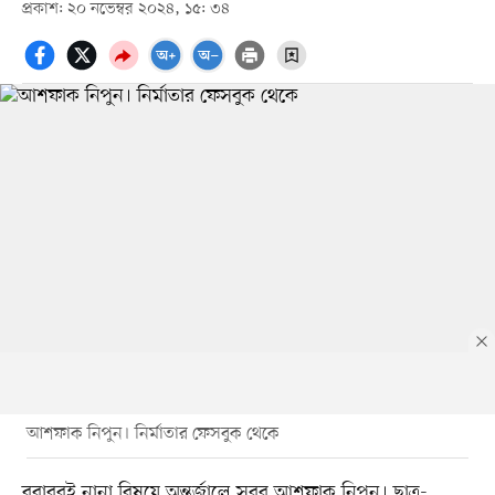
প্রকাশ: ২০ নভেম্বর ২০২৪, ১৫: ৩৪
আশফাক নিপুন। নির্মাতার ফেসবুক থেকে
বরাবরই নানা বিষয়ে অন্তর্জালে সরব আশফাক নিপুন। ছাত্র-