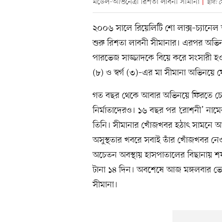
মডেল-অভিনেত্রী রিশতা লাবনী সীমানা
ছবি: 
২০০৬ সালে রিয়েলিটি শো লাক্স–চ্যানেল 
শুরু রিশতা লাবনী সীমানার। এরপর অভ
পারভেজ সাজ্জাদকে বিয়ে করে সংসারী হওয়া
(৮) ও স্বর্গ (৩)–এর মা সীমানা অভিনয়
গত বছর থেকে আবার অভিনয়ে ফিরতে চেয়
নির্মাতাদেরও। ১৬ বছর পর ‘রোশনী’ না
তিনি। সীমানার খোঁজখবর হঠাৎ সামনে 
অসুস্থতার খবরে সবাই তাঁর খোঁজখবর নে
অচেতন অবস্থায় হাসপাতালের বিছানায় শ
টানা ১৪ দিন। অবশেষে আজ মঙ্গলবার ভোর
সীমানা।