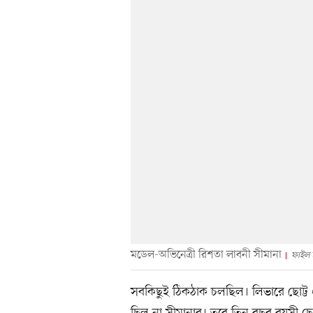
মডেল-অভিনেত্রী রিশতা লাবনী সীমানা
ফাইল 
সবকিছুই ঠিকঠাক চলছিল। লিভারে ছোট্ট