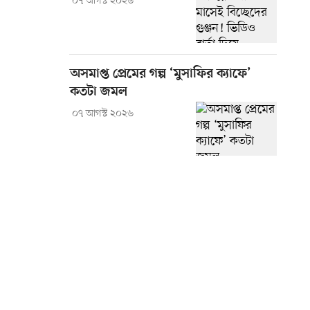
০৭ আগস্ট ২০২৬
অসমাপ্ত প্রেমের গল্প ‘মুসাফির ক্যাফে’
কতটা জমল
০৭ আগস্ট ২০২৬