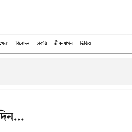
খেলা
বিনোদন
চাকরি
জীবনযাপন
ভিডিও
িন...