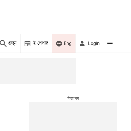
খুঁজুন
ই-পেপার
Login
Eng