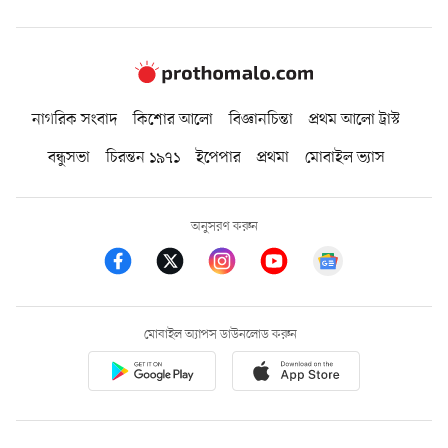
নাগরিক সংবাদ
কিশোর আলো
বিজ্ঞানচিন্তা
প্রথম আলো ট্রাস্ট
বন্ধুসভা
চিরন্তন ১৯৭১
ইপেপার
প্রথমা
মোবাইল ভ্যাস
অনুসরণ করুন
মোবাইল অ্যাপস ডাউনলোড করুন