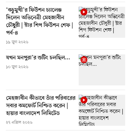
‘কচুমুখী’র ফিউশন চ্যালেঞ্জ
দিলেন অভিনেত্রী মেহজাবীন
চৌধুরী | স্টার শিপ ফিউশন শেফ |
পর্ব-৪
১৯ জুন ২০২৬
যখন মনপুরা’র শুটিং চলছিল...
১০ জুন ২০২৬
মেহজাবীন কীভাবে তাঁর পরিবারের
সবার কমফোর্ট নিশ্চিত করেন |
হায়ার বাংলাদেশ লিমিটেড
২৭ এপ্রিল ২০২৬