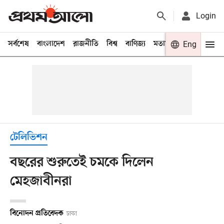
Login
সর্বশেষ
বাংলাদেশ
রাজনীতি
বিশ্ব
বাণিজ্য
মতামত
খেলা
Eng
বিনো
টেলিভিশন
বছরের শুরুতেই চমকে দিলেন
মেহজাবীনরা
বিনোদন প্রতিবেদক
ঢাকা