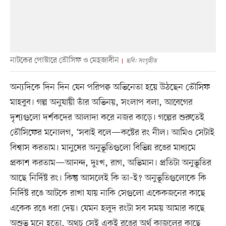
নাটকের পোস্টারে তৌসিফ ও মেহজাবীন
ছবি: সংগৃহীত
অন্যদিকে দিন দিন যেন পরিপক্ব অভিনেতা হয়ে উঠছেন তৌসিফ
মাহবুব। গল্প অনুযায়ী তাঁর অভিনয়, সংলাপ বলা, আবেগের
দৃশ্যগুলো দর্শকদের আলাদা করে নজর কাড়ে। গল্পের শুরুতেই
তৌসিফের মনোলগ, ‘সবাই বলে—কষ্টের রং নীল। আমিও সেটাই
বিশ্বাস করতাম। মানুষের অনুভূতিগুলো বিভিন্ন রঙের মাধ্যমে
প্রকাশ করতাম—আনন্দ, দুঃখ, রাগ, অভিমান। প্রতিটা অনুভূতির
আছে নির্দিষ্ট রং। কিন্তু আসলেই কি তা–ই? অনুভূতিগুলোকে কি
নির্দিষ্ট রঙে আটকে রাখা যায় নাকি সেগুলো একেকজনের কাছে
একেক রঙে ধরা দেয়। যেমন হলুদ রংটা সব সময় আমার কাছে
অশুভ মনে হতো, অথচ সেই একই রঙের অর্থ কাজলের কাছে