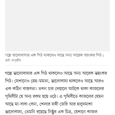
গল্পে ভালোবাসার এক পিঠ থাকলেও আছে অন্য আরেক ভয়ংকর পিঠ
ছবি: সংগৃহীত
গল্পে ভালোবাসার এক পিঠ থাকলেও আছে অন্য আরেক ভয়ংকর
পিঠ। সেখানেও স্নেহ–মমতা, ভালোবাসা থাকলেও আছে আরও
এক কঠিন বাস্তবতা। তখন চার দেয়ালে আটকে থাকা কাজলের
পৃথিবীটা যে অন্য রকম হয়ে ওঠে। এ পৃথিবীতে কাজলের যেমন
আছে মা–বাবা–বোন, খেলার সঙ্গী জেরি আর হলুদমাখা
ভালোবাসা, তেমনি রয়েছে নিষ্ঠুর এক চিত্র, যেখানে কাজল