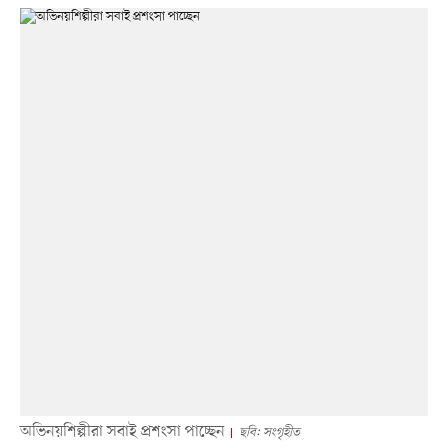
অভিনয়শিল্পীরা সবাই প্রশংসা পাচ্ছেন
ছবি: সংগৃহীত