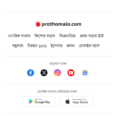
নাগরিক সংবাদ
কিশোর আলো
বিজ্ঞানচিন্তা
প্রথম আলো ট্রাস্ট
বন্ধুসভা
চিরন্তন ১৯৭১
ইপেপার
প্রথমা
মোবাইল ভ্যাস
অনুসরণ করুন
মোবাইল অ্যাপস ডাউনলোড করুন