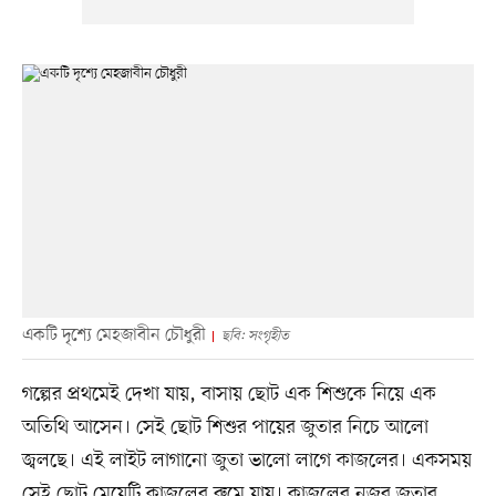
একটি দৃশ্যে মেহজাবীন চৌধুরী
ছবি: সংগৃহীত
গল্পের প্রথমেই দেখা যায়, বাসায় ছোট এক শিশুকে নিয়ে এক
অতিথি আসেন। সেই ছোট শিশুর পায়ের জুতার নিচে আলো
জ্বলছে। এই লাইট লাগানো জুতা ভালো লাগে কাজলের। একসময়
সেই ছোট মেয়েটি কাজলের রুমে যায়। কাজলের নজর জুতার