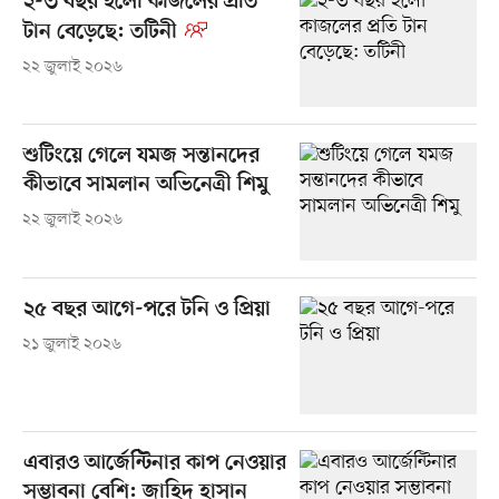
২-৩ বছর হলো কাজলের প্রতি
টান বেড়েছে: তটিনী
২২ জুলাই ২০২৬
শুটিংয়ে গেলে যমজ সন্তানদের
কীভাবে সামলান অভিনেত্রী শিমু
২২ জুলাই ২০২৬
২৫ বছর আগে-পরে টনি ও প্রিয়া
২১ জুলাই ২০২৬
এবারও আর্জেন্টিনার কাপ নেওয়ার
সম্ভাবনা বেশি: জাহিদ হাসান