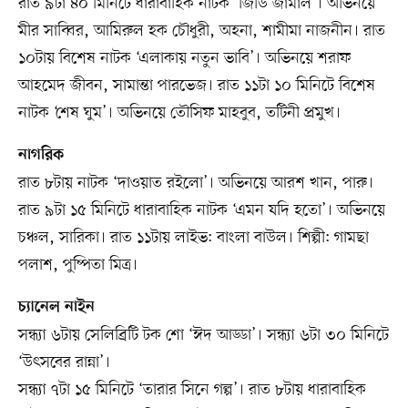
রাত ৯টা ৪০ মিনিটে ধারাবাহিক নাটক ‘জিডি জামাল’। অভিনয়ে
মীর সাব্বির, আমিরুল হক চৌধুরী, অহনা, শামীমা নাজনীন। রাত
১০টায় বিশেষ নাটক ‘এলাকায় নতুন ভাবি’। অভিনয়ে শরাফ
আহমেদ জীবন, সামান্তা পারভেজ। রাত ১১টা ১০ মিনিটে বিশেষ
নাটক ‘শেষ ঘুম’। অভিনয়ে তৌসিফ মাহবুব, তটিনী প্রমুখ।
নাগরিক
রাত ৮টায় নাটক ‘দাওয়াত রইলো’। অভিনয়ে আরশ খান, পারু।
রাত ৯টা ১৫ মিনিটে ধারাবাহিক নাটক ‘এমন যদি হতো’। অভিনয়ে
চঞ্চল, সারিকা। রাত ১১টায় লাইভ: বাংলা বাউল। শিল্পী: গামছা
পলাশ, পুষ্পিতা মিত্র।
চ্যানেল নাইন
সন্ধ্যা ৬টায় সেলিব্রিটি টক শো ‘ঈদ আড্ডা’। সন্ধ্যা ৬টা ৩০ মিনিটে
‘উৎসবের রান্না’।
সন্ধ্যা ৭টা ১৫ মিনিটে ‘তারার সিনে গল্প’। রাত ৮টায় ধারাবাহিক