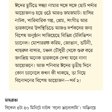
ঈদের ছুটিতে সন্ধ্যা নামার সঙ্গে সঙ্গে ছোট পর্দার
আয়োজনও হয়ে ওঠে আরও জমজমাট। হাসির
নাটক, পারিবারিক গল্প, প্রেম, সংগীত আর
তারকাদের উপস্থিতিতে আজও দর্শকদের জন্য
বিশেষ অনুষ্ঠান সাজিয়েছে বিভিন্ন টেলিভিশন
চ্যানেল। মোশাররফ করিম, জোভান, তটিনী,
খায়রুল বাসার, চঞ্চল চৌধুরী থেকে শুরু করে
জনপ্রিয় অনেক তারকাকে দেখা যাবে নানা
আয়োজনে। আজ শনিবার ঈদের তৃতীয় দিনে
কোন চ্যানেলে কখন কী থাকছে, তা নিয়ে
বিনোদনের বিশেষ আয়োজন—পর্ব ২।
মাছরাঙা
বিকেল ৫টা ৫০ মিনিটে নাটক ‘বলো ভালোবাসি’। অভিনয়ে