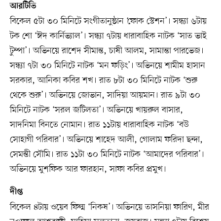
আরটিভি
বিকেল ৫টা ৩০ মিনিটে সংগীতানুষ্ঠান ‘ফোক স্টেশন’। সন্ধ্যা ৬টায়
টক শো ‘ঈদ কার্নিভ্যাল’। সন্ধ্যা ৭টায় ধারাবাহিক নাটক ‘সাত ভাই
টুম্পা’। অভিনয়ে রাশেদ সীমান্ত, চাষী আলম, সামান্তা পারভেজ।
সন্ধ্যা ৭টা ৩০ মিনিটে নাটক ‘মন ফড়িং’। অভিনয়ে শামীম হাসান
সরকার, আনিকা কবির শখ। রাত ৮টা ৩০ মিনিটে নাটক ‘শুরু
থেকে শুরু’। অভিনয়ে জোভান, সাদিয়া আয়মান। রাত ৯টা ৩০
মিনিটে নাটক ‘সরল জটিলতা’। অভিনয়ে খায়রুল বাসার,
সাদনিমা বিনতে নোমান। রাত ১১টায় ধারাবাহিক নাটক ‘বউ
সোহাগী পরিবার’। অভিনয়ে শাহেদ আলী, গোলাম ফরিদা ছন্দা,
সেমন্তী সৌমি। রাত ১১টা ৩০ মিনিটে নাটক ‘আমাদের পরিবার’।
অভিনয়ে মুশফিক আর ফারহান, সাফা কবির প্রমুখ।
দীপ্ত
বিকেল ৪টায় ওয়েব ফিল্ম ‘নিকষ’। অভিনয়ে তাসনিয়া ফারিণ, মীর