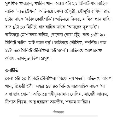
মুশফিক ফারহান, ফারিন খান। সন্ধ্যা ৭টা ২০ মিনিটে ধারাবাহিক
নাটক ‘লাভ স্টেশন’। অভিনয়ে চঞ্চল চৌধুরী, মৌসুমী হামিদ। রাত
৮টায় নাটক ‘হঠাৎ কোটিপতি’। অভিনয়ে নিলয়, সামিরা খান মাহি।
রাত ৯টা ১০ মিনিটে ধারাবাহিক নাটক ‘আদরের দুলাভাই’।
অভিনয়ে মোশাররফ করিম, রোবেনা রেজা জু্ঁই। রাত ১০টা ২০
মিনিটে নাটক ‘মাই ব্যাড বয়’। অভিনয়ে তৌসিফ, স্পর্শিয়া। রাত
১১টা ৩০ মিনিটে টেলিফিল্ম ‘হট ম্যান’। অভিনয়ে মোশাররফ
করিম, তাসনুভা তিশা প্রমুখ।
এনটিভি
বেলা ২টা ২০ মিনিটে টেলিফিল্ম ‘মিথ্যে নয় সত্য’। অভিনয়ে আরশ
খান, প্রিয়ন্তী উর্বী। সন্ধ্যা ৬টা ৪০ মিনিটে ধারাবাহিক নাটক ‘মা
বাবা ভাই বোন’। অভিনয়ে শহীদুজ্জামান সেলিম, সাবেরী আলম,
নিশাত প্রিয়ম, আবু হুরায়রা তানভীর, শবনম ফারিয়া।