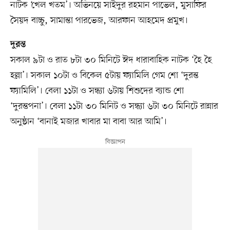
নাটক ‘খেল খতম’। অভিনয়ে সাইদুর রহমান পাভেল, মুসাফির
সৈয়দ বাচ্চু, সামান্তা পারভেজ, আরফান আহমেদ প্রমুখ।
দুরন্ত
সকাল ৯টা ও রাত ৮টা ৩০ মিনিটে ঈদ ধারাবাহিক নাটক ‘হৈ হৈ
হল্লা’। সকাল ১০টা ও বিকেল ৫টায় ফ্যামিলি গেম শো ‘দুরন্ত
ফ্যামিলি’। বেলা ১১টা ও সন্ধ্যা ৬টায় শিশুদের ব্যান্ড শো
‘দুরন্তপনা’। বেলা ১১টা ৩০ মিনিট ও সন্ধ্যা ৬টা ৩০ মিনিটে রান্নার
অনুষ্ঠান ‘বানাই মজার খাবার মা বাবা আর আমি’।