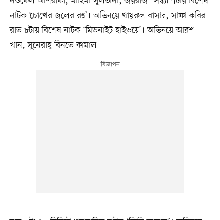
নওফেল আশরাফী, মাহিমা সুলতানা, জয়রাজ। সন্ধ্যা ৭টায় বিশেষ
নাটক ‘চোখের জলের রঙ’। অভিনয়ে খায়রুল বাসার, সাফা কবির।
রাত ৮টায় বিশেষ নাটক ‘মিডনাইট হাইওয়ে’। অভিনয়ে আরশ
খান, সুনেরাহ্ বিনতে কামাল।