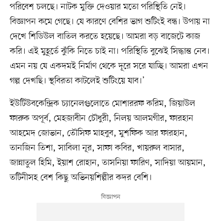
পরিবেশ চলছে। নাটক মুক্তি দেওয়ার মতো পরিস্থিতি নেই।
বিজ্ঞাপন কমে গেছে। যে কারণে বেশির ভাগ শুটিংই বন্ধ। উপায় না
দেখে শিডিউল বাতিল করতে হয়েছে। আমরা বড় বাজেটে কাজ
করি। এই মুহূর্তে ঝুঁকি নিতে চাই না। পরিস্থিতি বুঝেই সিদ্ধান্ত নেব।
এমন নয় যে একদমই নির্মাণ থেকে দূরে সরে যাচ্ছি। আমরা এখন
গল্প দেখছি। স্থবিরতা কাটলেই শুটিংয়ে যাব।’
ইউটিউবকেন্দ্রিক চ্যানেলগুলোতে মোশাররফ করিম, জিয়াউল
ফারুক অপূর্ব, মেহজাবীন চৌধুরী, নিলয় আলমগীর, ফারহান
আহমেদ জোভান, তৌসিফ মাহবুব, মুশফিক আর ফারহান,
তানজিন তিশা, সাবিলা নূর, সাফা কবির, খায়রুল বাসার,
জান্নাতুল হিমি, ইয়াশ রোহান, তাসনিয়া ফারিণ, সাদিয়া আয়মান,
তটিনীসহ বেশ কিছু অভিনয়শিল্পীর কদর বেশি।