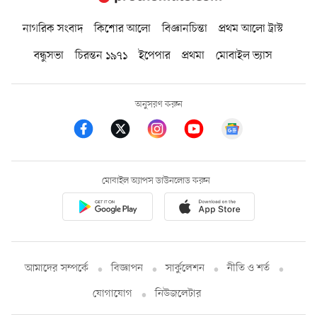
নাগরিক সংবাদ
কিশোর আলো
বিজ্ঞানচিন্তা
প্রথম আলো ট্রাস্ট
বন্ধুসভা
চিরন্তন ১৯৭১
ইপেপার
প্রথমা
মোবাইল ভ্যাস
অনুসরণ করুন
মোবাইল অ্যাপস ডাউনলোড করুন
আমাদের সম্পর্কে
বিজ্ঞাপন
সার্কুলেশন
নীতি ও শর্ত
যোগাযোগ
নিউজলেটার