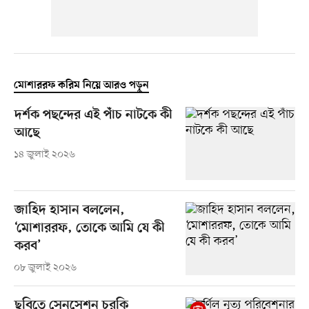
মোশাররফ করিম নিয়ে আরও পড়ুন
দর্শক পছন্দের এই পাঁচ নাটকে কী
আছে
১৪ জুলাই ২০২৬
জাহিদ হাসান বললেন,
‘মোশাররফ, তোকে আমি যে কী
করব’
০৮ জুলাই ২০২৬
ছবিতে সেনসেশন চরকি