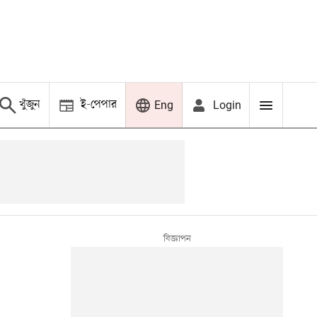
খুঁজুন
ই-পেপার
Login
Eng