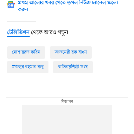
প্রথম আলোর খবর পেতে গুগল নিউজ চ্যানেল ফলো
করুন
থেকে আরও পড়ুন
টেলিভিশন
মোশাররফ করিম
আজমেরী হক বাঁধন
ফজলুর রহমান বাবু
অভিনয়শিল্পী সংঘ