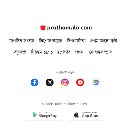
নাগরিক সংবাদ
কিশোর আলো
বিজ্ঞানচিন্তা
প্রথম আলো ট্রাস্ট
বন্ধুসভা
চিরন্তন ১৯৭১
ইপেপার
প্রথমা
মোবাইল ভ্যাস
অনুসরণ করুন
মোবাইল অ্যাপস ডাউনলোড করুন