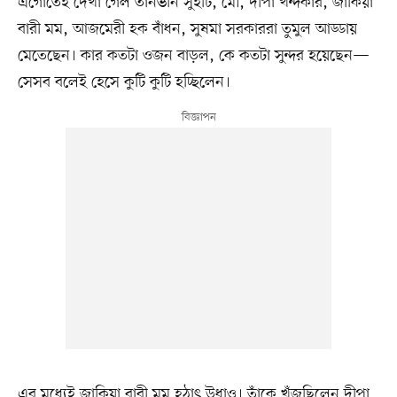
এগোতেই দেখা গেল তানভীন সুইটি, মৌ, দীপা খন্দকার, জাকিয়া
বারী মম, আজমেরী হক বাঁধন, সুষমা সরকাররা তুমুল আড্ডায়
মেতেছেন। কার কতটা ওজন বাড়ল, কে কতটা সুন্দর হয়েছেন—
সেসব বলেই হেসে কুটি কুটি হচ্ছিলেন।
এর মধ্যেই জাকিয়া বারী মম হঠাৎ উধাও। তাঁকে খুঁজছিলেন দীপা