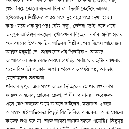
তারকাদের জন্য দিনটি ছিল অন্য রকম। মেকআপ, শুটিং, বাড়ি
ফেরা নিয়ে কোনো ব্যস্ততা ছিল না। দিনটি কেটেছে আড্ডা,
হইহুল্লোড়ে। শিল্পীদের কারও সঙ্গে দুই বছর পরে দেখা হচ্ছে।
কারও সঙ্গে এক যুগ পর! কেউ ‘বন্ধু’, কেউবা ‘ভাই’ বলে একে
অন্যকে আলিঙ্গন করছেন, খোঁজখবর নিচ্ছেন। নবীন–প্রবীণ সবার
মেলবন্ধনের উপলক্ষ ছিল অভিনয় শিল্পী সংঘের বিশেষ আয়োজন
অ্যাক্টর ইকুইটি ডে। তারকাদের এই পিকনিক ও আড্ডার
আয়োজনের জন্য বেছে নেওয়া হয়েছিল পূর্বাচলের ইন্টারন্যাশনাল
চেইন রিসোর্ট। গতকাল সকাল থেকে রাত পর্যন্ত গল্প, আড্ডায়
মেতেছিলেন তারকারা।
শনিবার দুপুর। এক পাশে আড্ডা দিচ্ছিলেন মোশাররফ করিম,
ফারুক আহমেদ, রোবেনা রেজা, শামীম জামানরা। কয়েকজন
এসে মোশাররফের কাছে জানতে চাইলেন, মহানগর-২ কবে
আসবে? এই অভিনেতা কিছুটা বিরতি নিয়ে বললেন, ‘আজ কোনো
কাজের কথা হবে না। আজ আমরা আনন্দ করতে এসেছি।’ কিছুদূর