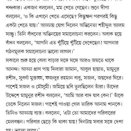
খন্দকার। একজন বললেন, মম খেতে গেছেন। শুনে দীপা
বললেন, ‘ও কি এখানে খেতে এসেছে? কিছুক্ষণ পরপরই কিছু
একটা খেতে যায়।’ আড্ডায় যোগ দিলেন অভিনেতা শহীদুল আলম
সাচ্চু। তিনি বাঁধনের অভিনয়ের সমালোচনা করলেন। অবাক হয়ে
বাঁধন বললেন, ‘আপনি এত খুঁটিয়ে খুঁটিয়ে দেখেছেন! আপনার
গঠনমূলক সমালোচনা ভালো লাগল।’
সকালে শুরু হয়ে বেলা বাড়ার সঙ্গে সঙ্গে আরও জমতে থাকে
আনন্দ। আড্ডা প্রাণ পায় দিলারা জামান, আবুল হায়াত, মামুনুর
রশীদ, সুবর্ণা মুস্তাফা, ফজলুর রহমান বাবু, সজল, জয়দের ঘিরে।
পাশেই সজল ও মৌসুমী। জমিয়ে ছবি তুলছিলেন তাঁরা। তাঁদের
উদ্দেশে মামুনুর রশীদ বললেন, ‘আমি আর বাদ যাব কেন!’ তাঁকে
ডেকে নিলেন সজল। পাশেই পাওয়া গেল তারিক আনাম খানকে।
তিনিও আড্ডায় ব্যস্ত। বললেন, ‘এটা তো আমাদের পরিবারের
মেলবন্ধন। পরিবার ছেড়ে কি থাকা যায়! দিনটায় সবার সঙ্গে দেখা
হয়। ভালো লাগে।’