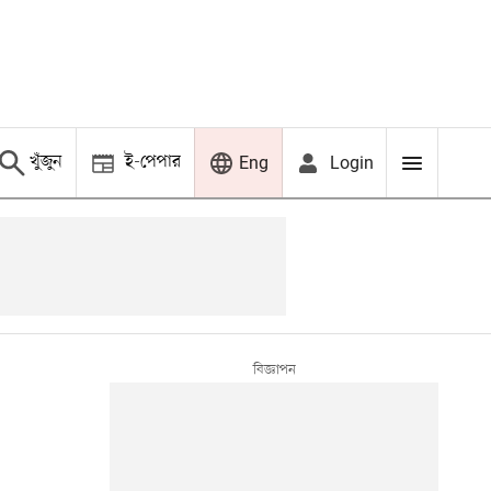
খুঁজুন
ই-পেপার
Login
Eng