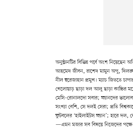
অনুষ্ঠানটির বিভিন্ন পর্বে অংশ নিয়েছেন অ
আহমেদ জীবন, রাশেদ মামুন অপু, দিলরুব
নীল হুরেজাহান প্রমুখ। ম্যাচ জিততে চ
খেলোয়াড় ছাড়া দল আলু ছাড়া কাচ্চির ম
মেসি–রোনালদো সবার; ফ্যানদের ভালোবাস
সংখ্যা বেশি, সে দলই সেরা; প্রতি বিশ্
ফুটবলের ‘হাইলাইটস ফ্যান’; হারে দল, দ
—এমন মজার সব বিষয়ে নিজেদের পক্ষে–ব