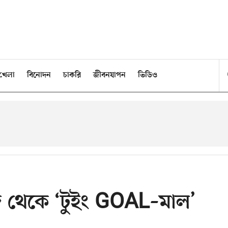
খেলা
বিনোদন
চাকরি
জীবনযাপন
ভিডিও
 থেকে ‘টুইং GOAL–মাল’