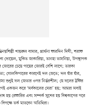
ভিনয়শিল্পী খায়রুল বাসার, প্রার্থনা ফারদিন দিঘী, শরাফ
া দোয়েল, মুকিত জাকারিয়া, তানহা তাসনিয়া, উপস্থাপক
াপার জোরের চেয়ে পায়ের জোরই বেশি লাগে; তারকা
তো; গোলকিপারের কারণেই দল জেতে; দল যাঁর যাঁর,
া শুধুই দল জেতার ওপর নির্ভরশীল; যে দলের ট্রফির
বকাপেই একজন করে ‘সর্বকালের সেরা’ হয়; আমরা সবাই
োষ হয় রেফারির এবং সম্পর্ক সুখের হয় বিশ্বকাপের পরে
িপক্ষে তর্ক মাতবেন অতিথিরা।