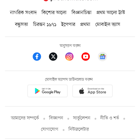
নাগরিক সংবাদ
কিশোর আলো
বিজ্ঞানচিন্তা
প্রথম আলো ট্রাস্ট
বন্ধুসভা
চিরন্তন ১৯৭১
ইপেপার
প্রথমা
মোবাইল ভ্যাস
অনুসরণ করুন
মোবাইল অ্যাপস ডাউনলোড করুন
আমাদের সম্পর্কে
বিজ্ঞাপন
সার্কুলেশন
নীতি ও শর্ত
যোগাযোগ
নিউজলেটার