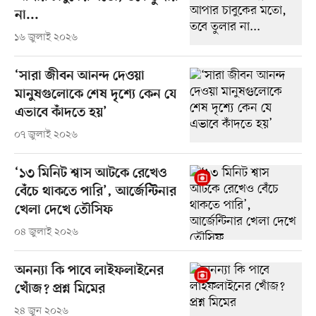
না...
১৬ জুলাই ২০২৬
‘সারা জীবন আনন্দ দেওয়া
মানুষগুলোকে শেষ দৃশ্যে কেন যে
এভাবে কাঁদতে হয়’
০৭ জুলাই ২০২৬
‘১৩ মিনিট শ্বাস আটকে রেখেও
বেঁচে থাকতে পারি’, আর্জেন্টিনার
খেলা দেখে তৌসিফ
০৪ জুলাই ২০২৬
অনন্যা কি পাবে লাইফলাইনের
খোঁজ? প্রশ্ন মিমের
২৪ জুন ২০২৬