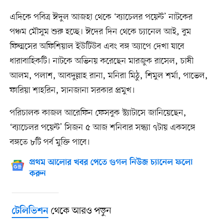
এদিকে পবিত্র ঈদুল আজহা থেকে ‘ব্যাচেলর পয়েন্ট’ নাটকের
পঞ্চম মৌসুম শুরু হচ্ছে। ঈদের দিন থেকে চ্যানেল আই, বুম
ফিল্মসের অফিশিয়াল ইউটিউব এবং বঙ্গ অ্যাপে দেখা যাবে
ধারাবাহিকটি। নাটকে অভিনয় করেছেন মারজুক রাসেল, চাষী
আলম, পলাশ, আবদুল্লাহ রানা, মনিরা মিঠু, শিমুল শর্মা, পাভেল,
ফারিয়া শাহরিন, সানজানা সরকার প্রমুখ।
পরিচালক কাজল আরেফিন ফেসবুক স্ট্যাটাসে জানিয়েছেন,
‘ব্যাচেলর পয়েন্ট’ সিজন ৫ আজ শনিবার সন্ধ্যা ৭টায় একসঙ্গে
বঙ্গতে ৮টি পর্ব মুক্তি পাবে।
প্রথম আলোর খবর পেতে গুগল নিউজ চ্যানেল ফলো
করুন
থেকে আরও পড়ুন
টেলিভিশন