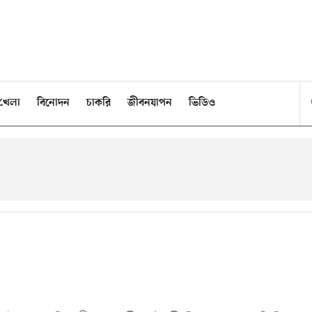
খেলা
বিনোদন
চাকরি
জীবনযাপন
ভিডিও