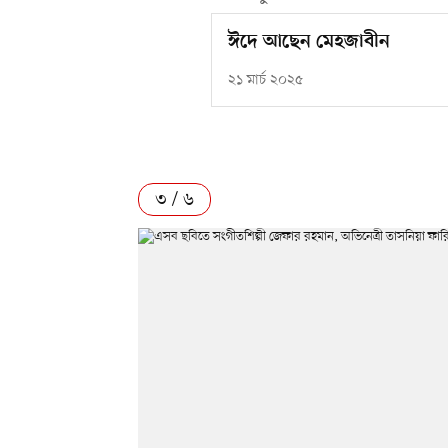
ঈদে আছেন মেহজাবীন
২১ মার্চ ২০২৫
৩ / ৬