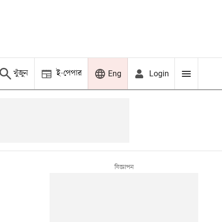
খুঁজুন
ই-পেপার
Login
Eng