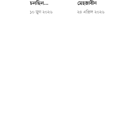
চলছিল...
মেহজাবীন
১০ জুন ২০২৬
২৪ এপ্রিল ২০২৬