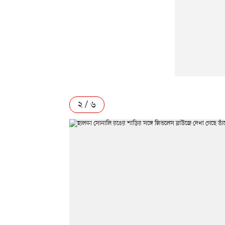
২ / ৬