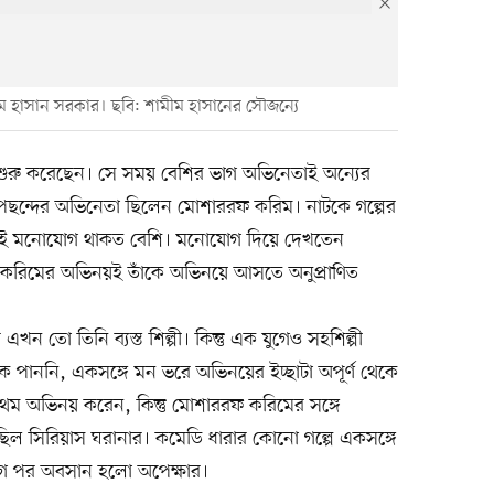
ম হাসান সরকার। ছবি: শামীম হাসানের সৌজন্যে
ুরু করেছেন। সে সময় বেশির ভাগ অভিনেতাই অন্যের
 পছন্দের অভিনেতা ছিলেন মোশাররফ করিম। নাটকে গল্পের
েই মনোযোগ থাকত বেশি। মনোযোগ দিয়ে দেখতেন
করিমের অভিনয়ই তাঁকে অভিনয়ে আসতে অনুপ্রাণিত
 তো তিনি ব্যস্ত শিল্পী। কিন্তু এক যুগেও সহশিল্পী
পাননি, একসঙ্গে মন ভরে অভিনয়ের ইচ্ছাটা অপূর্ণ থেকে
রথম অভিনয় করেন, কিন্তু মোশাররফ করিমের সঙ্গে
ও ছিল সিরিয়াস ঘরানার। কমেডি ধারার কোনো গল্পে একসঙ্গে
যুগ পর অবসান হলো অপেক্ষার।