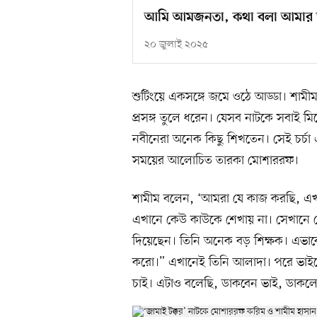
আমি আমজনতা, কথা বলা আমার 
২০ জুলাই ২০২৫
শুটিংয়ে একসঙ্গে জমে ওঠে আড্ডা। শা
প্রসঙ্গ তুলে ধরেন। যেসব নাটকে সবাই 
নবীনেরা অনেক কিছু শিখতেন। সেই চর্
সময়ের আলোচিত তারকা মোশাররফ।
শামীম বলেন, ‘আমরা যে কাজ করছি, এখ
এখানে কেউ কাউকে শেখায় না। সেখানে মো
দিয়েছেন। তিনি অনেক বড় শিক্ষক। এভাব
করো।” এখানেই তিনি আলাদা। পরে ভাই
চাই। এটাও বলেছি, ডাকবেন ভাই, ডাক