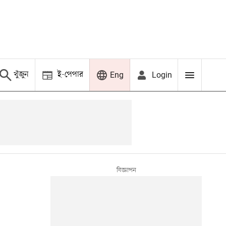
খুঁজুন
ই-পেপার
Login
Eng