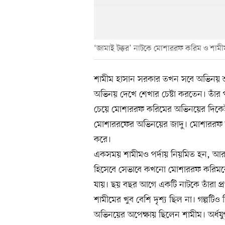
‘জামাই টক্কর’ নাটকে মোশাররফ করিম ও শামী
শামীম হাসান সরকার তখন সবে অভিনয় শ
অভিনয় দেখে শেখার চেষ্টা করতেন। তাঁর
চেয়ে মোশাররফ করিমের অভিনয়ের দিক
মোশাররফের অভিনয়ের জাদু। মোশাররফ 
করে।
একসময় শামীমও পর্দায় নিয়মিত হন, আর এখন
হিসেবে সেভাবে কখনো মোশাররফ করিমকে 
যায়। ছয় বছর আগে একটি নাটকে তাঁরা প্
শামীমের খুব বেশি দৃশ্য ছিল না। গল্পটি
অভিনয়ের অপেক্ষায় ছিলেন শামীম। অর্ধ