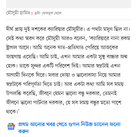
মৌসুমী হামিদ
ছবি: ফেসবুক থেকে
দীর্ঘ প্রায় দুই দশকের ক্যারিয়ার মৌসুমীর। এ পথটা মসৃণ ছিল না।
সেই কথা স্মরণ করে মৌসুমী আরও বলেন, ‘ক্যারিয়ারে নানা রকম
স্ট্রাগল আসে। আমি অনেক ঘাত–প্রতিঘাত পেরিয়ে আজকের
জায়গায় এসেছি। আমি চাই, এখন আমার একটা সুস্থ বাচ্চার জন্ম
হোক। তাকে সুন্দর একটি পরিবেশ দিই। আমার স্বপ্নটাই এখন
আগামী দিনকে ঘিরে। সবার দোয়া ও ভালোবাসা নিয়ে আমার
স্বপ্নটাকে পরিপূর্ণতা দিতে চাই। আর একটা কথা আমি সব সময়
উপলব্ধি করেছি, জীবনে যেমন ভালো বন্ধু দরকার, তেমনই
জীবনে ভালো পার্টনার দরকার, যে সব সময় বন্ধুর মতো পাশে
থাকে।’
প্রথম আলোর খবর পেতে গুগল নিউজ চ্যানেল ফলো
করুন