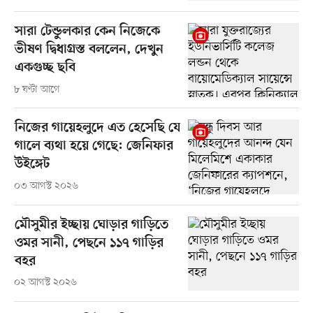
সারা টেন্ডুলকার কেন নিজেকে
ভীষণ দ্বিধাগ্রস্ত বললেন, দেখুন
একগুচ্ছ ছবি
৮ ঘণ্টা আগে
নিজের গায়েহলুদে এত হেসেছি যে
গালে ব্যথা হয়ে গেছে: জেনিফার
উইঙ্গেট
০৩ আগস্ট ২০২৬
মৌসুমীর ইচ্ছায় ঘোড়ার গাড়িতে
ওমর সানী, পেছনে ১১৭ গাড়ির
বহর
০২ আগস্ট ২০২৬