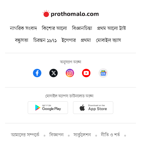
নাগরিক সংবাদ
কিশোর আলো
বিজ্ঞানচিন্তা
প্রথম আলো ট্রাস্ট
বন্ধুসভা
চিরন্তন ১৯৭১
ইপেপার
প্রথমা
মোবাইল ভ্যাস
অনুসরণ করুন
মোবাইল অ্যাপস ডাউনলোড করুন
আমাদের সম্পর্কে
বিজ্ঞাপন
সার্কুলেশন
নীতি ও শর্ত