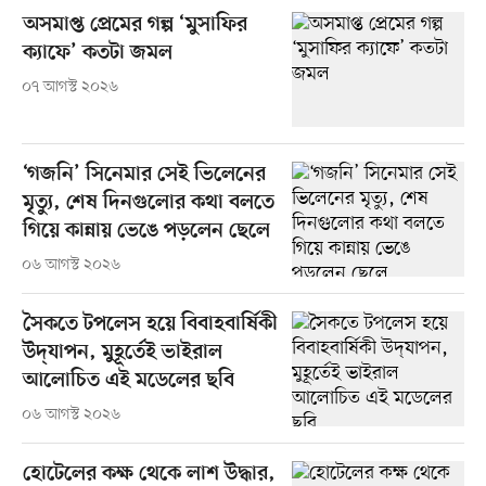
অসমাপ্ত প্রেমের গল্প ‘মুসাফির
ক্যাফে’ কতটা জমল
০৭ আগস্ট ২০২৬
‘গজনি’ সিনেমার সেই ভিলেনের
মৃত্যু, শেষ দিনগুলোর কথা বলতে
গিয়ে কান্নায় ভেঙে পড়লেন ছেলে
০৬ আগস্ট ২০২৬
সৈকতে টপলেস হয়ে বিবাহবার্ষিকী
উদ্‌যাপন, মুহূর্তেই ভাইরাল
আলোচিত এই মডেলের ছবি
০৬ আগস্ট ২০২৬
হোটেলের কক্ষ থেকে লাশ উদ্ধার,