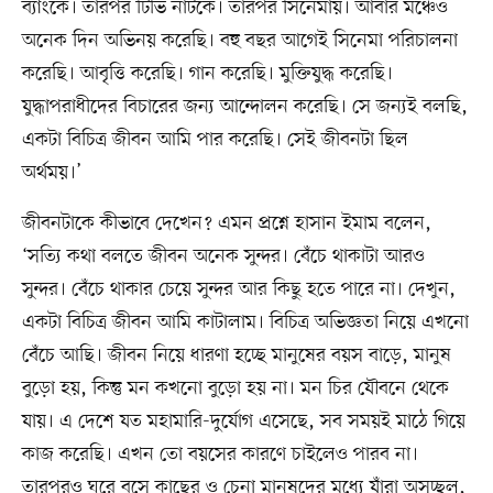
ব্যাংকে। তারপর টিভি নাটকে। তারপর সিনেমায়। আবার মঞ্চেও
অনেক দিন অভিনয় করেছি। বহু বছর আগেই সিনেমা পরিচালনা
করেছি। আবৃত্তি করেছি। গান করেছি। মুক্তিযুদ্ধ করেছি।
যুদ্ধাপরাধীদের বিচারের জন্য আন্দোলন করেছি। সে জন্যই বলছি,
একটা বিচিত্র জীবন আমি পার করেছি। সেই জীবনটা ছিল
অর্থময়।’
জীবনটাকে কীভাবে দেখেন? এমন প্রশ্নে হাসান ইমাম বলেন,
‘সত্যি কথা বলতে জীবন অনেক সুন্দর। বেঁচে থাকাটা আরও
সুন্দর। বেঁচে থাকার চেয়ে সুন্দর আর কিছু হতে পারে না। দেখুন,
একটা বিচিত্র জীবন আমি কাটালাম। বিচিত্র অভিজ্ঞতা নিয়ে এখনো
বেঁচে আছি। জীবন নিয়ে ধারণা হচ্ছে মানুষের বয়স বাড়ে, মানুষ
বুড়ো হয়, কিন্তু মন কখনো বুড়ো হয় না। মন চির যৌবনে থেকে
যায়। এ দেশে যত মহামারি-দুর্যোগ এসেছে, সব সময়ই মাঠে গিয়ে
কাজ করেছি। এখন তো বয়সের কারণে চাইলেও পারব না।
তারপরও ঘরে বসে কাছের ও চেনা মানুষদের মধ্যে যাঁরা অসচ্ছল,