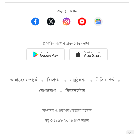
অনুসরণ করুন
মোবাইল অ্যাপস ডাউনলোড করুন
আমাদের সম্পর্কে
বিজ্ঞাপন
সার্কুলেশন
নীতি ও শর্ত
যোগাযোগ
নিউজলেটার
সম্পাদক ও প্রকাশক: মতিউর রহমান
স্বত্ব © ১৯৯৮-২০২৬ প্রথম আলো