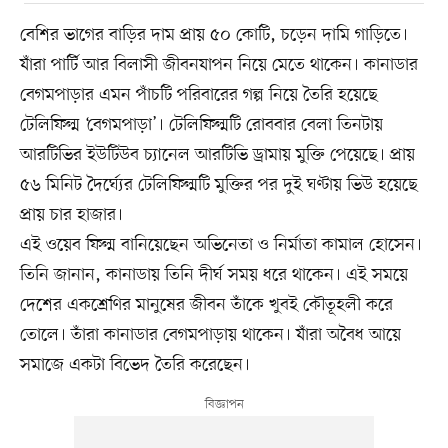
বেশির ভাগের বাড়ির দাম প্রায় ৫০ কোটি, চড়েন দামি গাড়িতে।
যাঁরা পার্টি আর বিলাসী জীবনযাপন নিয়ে মেতে থাকেন। কানাডার
বেগমপাড়ার এমন পাঁচটি পরিবারের গল্প নিয়ে তৈরি হয়েছে
টেলিফিল্ম ‘বেগমপাড়া’। টেলিফিল্মটি রোববার বেলা তিনটায়
আরটিভির ইউটিউব চ্যানেল আরটিভি ড্রামায় মুক্তি পেয়েছে। প্রায়
৫৬ মিনিট দৈর্ঘ্যের টেলিফিল্মটি মুক্তির পর দুই ঘণ্টায় ভিউ হয়েছে
প্রায় চার হাজার।
এই ওয়েব ফিল্ম বানিয়েছেন অভিনেতা ও নির্মাতা কামাল হোসেন।
তিনি জানান, কানাডায় তিনি দীর্ঘ সময় ধরে থাকেন। এই সময়ে
দেশের একশ্রেণির মানুষের জীবন তাঁকে খুবই কৌতূহলী করে
তোলে। তাঁরা কানাডার বেগমপাড়ায় থাকেন। যাঁরা অবৈধ আয়ে
সমাজে একটা বিভেদ তৈরি করেছেন।