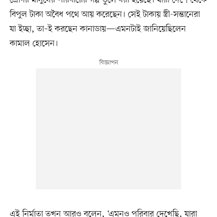
শ্রেণির মানুষের পরিবারের গল্প তুলে ধরা হয়েছে। যাঁরা দেশে থেকে
বিপুল টাকা অবৈধ পথে আয় করেছেন। সেই টাকায় স্ত্রী-সন্তানেরা
যা ইচ্ছা, তা–ই করছেন কানাডায়—এমনটাই জানিয়েছিলেন
কামাল হোসেন।
এই নির্মাতা তখন আরও বলেন, ‘এমনও পরিবার দেখেছি, যারা