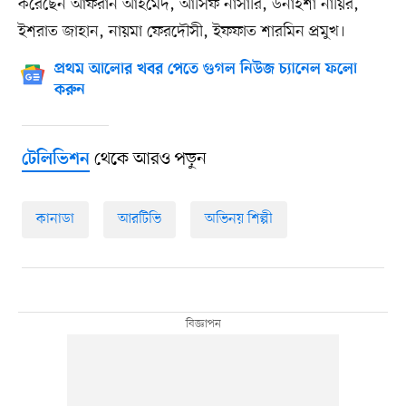
করেছেন আফরান আহমেদ, আসিফ নাসারি, উনাইশা নায়ির,
ইশরাত জাহান, নায়মা ফেরদৌসী, ইফফাত শারমিন প্রমুখ।
প্রথম আলোর খবর পেতে গুগল নিউজ চ্যানেল ফলো
করুন
থেকে আরও পড়ুন
টেলিভিশন
কানাডা
আরটিভি
অভিনয় শিল্পী