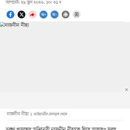
আপডেট: ২৯ জুন ২০২৬, ১০: ৩১
নাজনীন নীহা
অভিনেত্রীর ফেসবুক থেকে
তরুণ প্রজন্মের অভিনেত্রী নাজনীন নীহাকে ঘিরে আবারও সরব