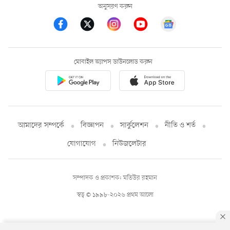
অনুসরণ করুন
মোবাইল অ্যাপস ডাউনলোড করুন
আমাদের সম্পর্কে
বিজ্ঞাপন
সার্কুলেশন
নীতি ও শর্ত
যোগাযোগ
নিউজলেটার
সম্পাদক ও প্রকাশক: মতিউর রহমান
স্বত্ব © ১৯৯৮-২০২৬ প্রথম আলো