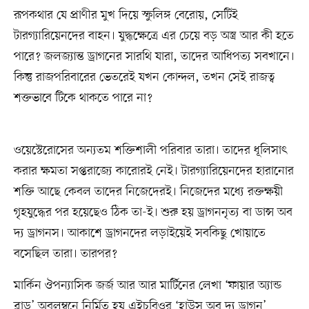
রূপকথার যে প্রাণীর মুখ দিয়ে স্ফুলিঙ্গ বেরোয়, সেটিই
টারগ্যারিয়েনদের বাহন। যুদ্ধক্ষেত্রে এর চেয়ে বড় অস্ত্র আর কী হতে
পারে? জলজ্যান্ত ড্রাগনের সারথি যারা, তাদের আধিপত্য সবখানে।
কিন্তু রাজপরিবারের ভেতরেই যখন কোন্দল, তখন সেই রাজত্ব
শক্তভাবে টিকে থাকতে পারে না?
ওয়েস্টেরোসের অন্যতম শক্তিশালী পরিবার তারা। তাদের ধূলিসাৎ
করার ক্ষমতা সপ্তরাজ্যে কারোরই নেই। টারগ্যারিয়েনদের হারানোর
শক্তি আছে কেবল তাদের নিজেদেরই। নিজেদের মধ্যে রক্তক্ষয়ী
গৃহযুদ্ধের পর হয়েছেও ঠিক তা-ই। শুরু হয় ড্রাগননৃত্য বা ডান্স অব
দ্য ড্রাগনস। আকাশে ড্রাগনদের লড়াইয়েই সবকিছু খোয়াতে
বসেছিল তারা। তারপর?
মার্কিন ঔপন্যাসিক জর্জ আর আর মার্টিনের লেখা ‘ফায়ার অ্যান্ড
ব্লাড’ অবলম্বনে নির্মিত হয় এইচবিওর ‘হাউস অব দ্য ড্রাগন’