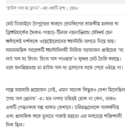
‘হাউস অব দ্য ড্রাগন’–এর একটি দৃশ্য
টুইটার
সেট ডিজাইনে নৈপুণ্যের কারণে রেডকিপের রাজকীয় হলঘর বা
ড্রিফটমার্কের সৈকত-পাহাড়-টিলার নয়নাভিরাম সৌন্দর্য যেন
ক্ষণিকেই দর্শককে ওয়েস্টোরোসের ফ্যান্টাসি জগতে নিয়ে যায়।
সমসাময়িক আরেকটি ফ্যান্টাসিধর্মী সিরিজ অ্যামাজন প্রাইমের ‘দ্য
লর্ড অব দ্য রিংস: রিংস অব পাওয়ার’ও সুন্দর সেট তৈরি করছে।
তবে জনপ্রিয়তায় তা হাউস অব দ্য ড্রাগনের সঙ্গে পেরে ওঠছে না।
গল্পে সরাসরি প্রয়োজন নেই, এমন অনেক কিছুরও দেখা মিলেছিল
‘গেম অব থ্রোনস’-এ। যত নগণ্য চরিত্রই হোক না কেন, তারও
একটি পেছনকার গল্প থাকত সেখানে। চরিত্রগুলোকে আকর্ষণীয়
এবং প্রাসঙ্গিক করে তুলতে পারাই হয়তো এর সবচেয়ে শক্তিশালী
দিক ছিল।