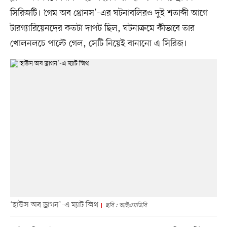
সিরিজটি। ‘গেম অব থ্রোনস’-এর ঘটনাবলিরও দুই শতাব্দী আগে
টারগ্যারিয়েনদের কতটা দাপট ছিল, ঘটনাক্রমে কীভাবে তার
খোলনলচে পাল্টে গেল, সেটি নিয়েই বানানো এ সিরিজ।
‘হাউস অব ড্রাগন’-এ ম্যাট স্মিথ
ছবি : আইএমডিবি