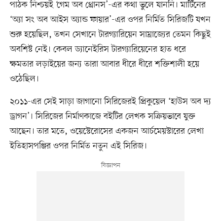
পাঠক নিশ্চয়ই ‘গেম অব থ্রোনস’-এর কথা ভুলে যাননি। মার্টিনের
‘অ্যা সং অব আইস অ্যান্ড ফায়ার’-এর ওপর নির্মিত সিরিজটি যখন
শুরু হয়েছিল, তখন সেখানে টারগ্যারিয়েন সাম্রাজ্যের তেমন কিছুই
অবশিষ্ট নেই। কেবল ড্যানেইরিস টারগ্যারিয়েনের হাত ধরে
ক্ষমতার লড়াইয়ের জন্য তারা আবার ধীরে ধীরে শক্তিশালী হয়ে
ওঠেছিল।
২০১১-এর সেই সাড়া জাগানো সিরিজেরই প্রিকুয়েল ‘হাউস অব দ্য
ড্রাগন’। সিরিজের নির্মাণকাজে বইটির লেখক সক্রিয়ভাবে যুক্ত
আছেন। তার মতে, ওয়েস্টেরোসের একজন আর্চমেয়স্টারের লেখা
ইতিহাসপঞ্জির ওপর নির্মিত নতুন এই সিরিজ।