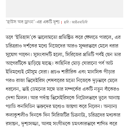
‘হাউস অব ড্রাগন’-এর একটি দৃশ্য
ছবি : আইএমডিবি
তবে ‘ইতিহাস’কে ভালোমতো প্রতিষ্ঠিত করে ফেলতে পারলে, এর
চরিত্ররাও দর্শকের মধ্যে নিজেদের আরও সুন্দরভাবে মেলে ধরার
সুযোগ পাবেন। সুসংবাদটি হলো, সিরিজের প্রতিটি পর্বই যেন তার
আগেরটিকে ছাড়িয়ে যাচ্ছে। কাহিনির মোড় ঘোরানো পর্ব আট
ইতিমধ্যেই মৌসুম সেরা। প্রচণ্ড শারীরিক এবং মানসিক পীড়ার
পরও রাজা ভিসেইরিস শেষবারের মতো নিজেকে দৃঢ়ভাবে মেলে
ধরলেন, ভাই ডেমনের সঙ্গে তার সম্পর্কের একটি নতুন বাঁকেরও
দেখা মিলল। আর পর্দায় ভিসেইরিসকে নিটোলভাবে তুলে আনায়
প্যাডি কনসিডিন ভক্তদের মধ্যেও জায়গা করে নিলেন। অন্যান্য
কলাকুশলীও দিনকে দিন সিরিজটির চিত্রনাট্য, চরিত্রদের মধ্যকার
রসায়ন, দৃশ্যসজ্জা, আবহ সংগীতকে চমৎকারভাবে শাণিত করে