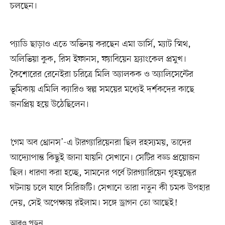
চলছেন।
প্যাডি ছাড়াও এতে অভিনয় করছেন এমা ডার্সি, ম্যাট স্মিথ,
অলিভিয়া কুক, রিস ইফানস, ফ্যাবিয়েন ফ্র‍্যাংকেল প্রমুখ।
কৈশোরের রেনেইরা চরিত্রে মিলি অ্যালকক ও অ্যালিসেন্টের
ভূমিকায় এমিলি ক্যারিও স্বল্প সময়ের মধ্যেই দর্শকদের কাছে
জনপ্রিয় হয়ে উঠেছিলেন।
‘গেম অব থ্রোনস’-এ টারগ্যারিয়েনরা ছিল রহস্যময়, তাদের
আদ্যোপান্ত কিছুই জানা যায়নি সেখানে। সেটির বড্ড প্রয়োজন
ছিল। ধারণা করা হচ্ছে, সামনের পর্বে টারগ্যারিয়েন গৃহযুদ্ধের
ঘটনায় চলে যাবে সিরিজটি। সেখানে তারা নতুন কী চমক উপহার
দেয়, সেই অপেক্ষায় রইলাম। সঙ্গে ড্রাগন তো আছেই!
আরও পড়ুন