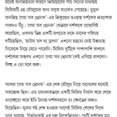
যথেষ্ট জনপ্রিয়তার কারণে প্রিমিয়ারের পাঁচ দিনের মাথায়ই
সিরিজটি ২য় মৌসুমের জন্য সবুজ সংকেত পেয়েছে। তুমুল
জনপ্রিয় ‘গেম অব থ্রোনস’-এর প্রিকুয়েল হওয়ায় দর্শকের প্রত্যাশার
পারদও উঁচু৷ ‘গেম অব থ্রোনস’ যেভাবে দর্শককে মোহাবিষ্ট
করেছিল, একদম ভিন্ন একটি জগতের সঙ্গে তাদের পরিচয়
ঘটিয়েছিল, ‘হাউস অব দ্য ড্রাগন’ এখনো হয়তো সেই উচ্চতায়
নিজেকে নিয়ে যেতে পারেনি। সিরিজ দুটিকে পাশাপাশি রাখলে
দর্শকেরা সম্ভবত এখনো ‘গেম অব থ্রোনস’কেই এগিয়ে রাখবেন।
কিন্তু এ তো সবে শুরু।
আবার ‘গেম অব থ্রোনস’-এর শেষ মৌসুম নিয়ে অনেকের মধ্যেই
অসন্তোষ ছিল। এত চমৎকারভাবে একটি সিরিজ নির্মাণ করে শেষে
তাড়াহুড়ো করে ইতি টানায় দর্শকমহলে তা ক্ষোভের জন্মও
দিয়েছিল। মূলত বই শেষ হওয়ার আগেই সিরিজ শেষের দিকে
চলে আসায়, নির্মাতারাই এর গল্প লিখেছিলেন। সেটি দর্শকের মন