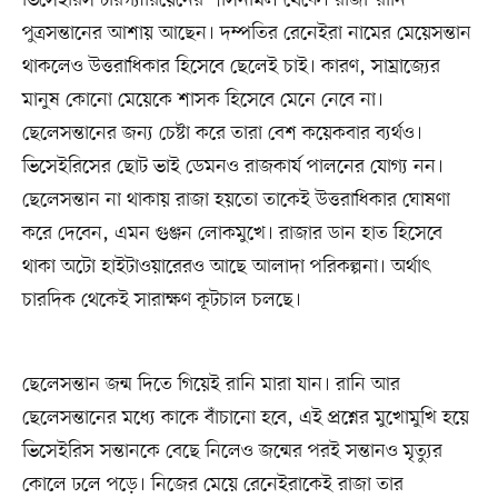
ভিসেইরিস টারগ্যারিয়েনের শাসনামল থেকে। রাজা-রানি
পুত্রসন্তানের আশায় আছেন। দম্পতির রেনেইরা নামের মেয়েসন্তান
থাকলেও উত্তরাধিকার হিসেবে ছেলেই চাই। কারণ, সাম্রাজ্যের
মানুষ কোনো মেয়েকে শাসক হিসেবে মেনে নেবে না।
ছেলেসন্তানের জন্য চেষ্টা করে তারা বেশ কয়েকবার ব্যর্থও।
ভিসেইরিসের ছোট ভাই ডেমনও রাজকার্য পালনের যোগ্য নন।
ছেলেসন্তান না থাকায় রাজা হয়তো তাকেই উত্তরাধিকার ঘোষণা
করে দেবেন, এমন গুঞ্জন লোকমুখে। রাজার ডান হাত হিসেবে
থাকা অটো হাইটাওয়ারেরও আছে আলাদা পরিকল্পনা। অর্থাৎ
চারদিক থেকেই সারাক্ষণ কূটচাল চলছে।
ছেলেসন্তান জন্ম দিতে গিয়েই রানি মারা যান। রানি আর
ছেলেসন্তানের মধ্যে কাকে বাঁচানো হবে, এই প্রশ্নের মুখোমুখি হয়ে
ভিসেইরিস সন্তানকে বেছে নিলেও জন্মের পরই সন্তানও মৃত্যুর
কোলে ঢলে পড়ে। নিজের মেয়ে রেনেইরাকেই রাজা তার