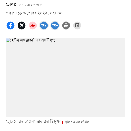
লেখা:
ফারাহ জাহান শুচি
প্রকাশ: ১৮ অক্টোবর ২০২২, ০৫: ০০
‘হাউস অব ড্রাগন’-এর একটি দৃশ্য
ছবি : আইএমডিবি