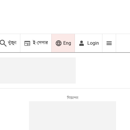
খুঁজুন
ই-পেপার
Login
Eng