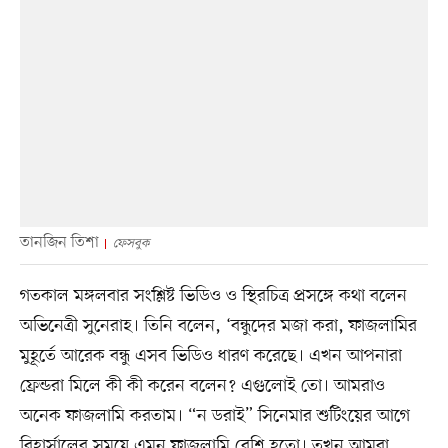
তানজিন তিশা
ফেসবুক
গতকাল মঙ্গলবার সংশ্লিষ্ট ভিডিও ও স্থিরচিত্র প্রসঙ্গে কথা বলেন
অভিনেত্রী সুনেরাহ। তিনি বলেন, ‘বন্ধুদের মজা করা, ফাজলামির
মুহূর্তে আরেক বন্ধু এসব ভিডিও ধারণ করেছে। এখন আপনারা
ফ্রেন্ডরা মিলে কী কী করেন বলেন? এগুলোই তো। আমরাও
অনেক ফাজলামি করতাম। “ন ডরাই” সিনেমার শুটিংয়ের আগে
রিহার্সালের সময়ে এমন ফাজলামি বেশি হতো। তখন আমরা