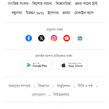
নাগরিক সংবাদ
কিশোর আলো
বিজ্ঞানচিন্তা
প্রথম আলো ট্রাস্ট
বন্ধুসভা
চিরন্তন ১৯৭১
ইপেপার
প্রথমা
মোবাইল ভ্যাস
অনুসরণ করুন
মোবাইল অ্যাপস ডাউনলোড করুন
আমাদের সম্পর্কে
বিজ্ঞাপন
সার্কুলেশন
নীতি ও শর্ত
যোগাযোগ
নিউজলেটার