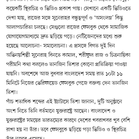
কয়েকটি স্থিরচিত্র ও ভিডিও প্রকাশ পায়। সেখানে একটি ভিডিওতে
দেখা যায়, রাজের সঙ্গে সুনেরাহর বন্ধুত্বপূর্ণ ও ‘অসংলগ্ন’ কিছু
আলাপচারিতা চলছে। সেগুলো রাজের ফেসবুক থেকে সামাজিক
যোগাযোগমাধ্যমে দ্রুত ছড়িয়ে পড়ে। নেটিজেনদের মধ্যে শুরু
হয়েছে আলোচনা– সমালোচনা। এ প্রসঙ্গে বিগত দুই দিন
অভিনয়শিল্পী সুনেরাহ বিনতে কামাল, শরীফুল রাজ ও চিত্রনায়িকা
পরীমনি কথা বললেও তানজিন তিশার কোনো প্রতিক্রিয়া পাওয়া
যায়নি। অবশেষে আজ বুধবার বাংলাদেশ সময় রাত ১০টা ১৬
মিনিটে নিজের ভেরিফায়েড ফেসবুক পেজে বক্তব্য দেন তানজিন
তিশা।
পাঁচ শতাধিক শব্দের এই স্ট্যাটাসে তিশা জানান, দুটি অনুষ্ঠানে
অংশ নিতে তিনি বর্তমানে যুক্তরাষ্ট্রে আছেন। বাংলাদেশ ও
যুক্তরাষ্ট্রের সময়ের তারতম্যের কারণে দেশের খবরাখবর খুব বেশি
রাখা হয় না তাঁর। তবে ফেসবুকে ছড়িয়ে পড়া ভিডিও ও স্থিরচিত্র
তাঁর নজরে এসেছে।