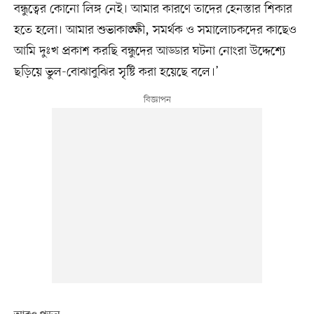
বন্ধুত্বের কোনো লিঙ্গ নেই। আমার কারণে তাদের হেনস্তার শিকার
হতে হলো। আমার শুভাকাঙ্ক্ষী, সমর্থক ও সমালোচকদের কাছেও
আমি দুঃখ প্রকাশ করছি বন্ধুদের আড্ডার ঘটনা নোংরা উদ্দেশ্যে
ছড়িয়ে ভুল-বোঝাবুঝির সৃষ্টি করা হয়েছে বলে।’