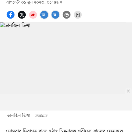
আপডেট: ০১ জুন ২০২৩, ০১: ৪৬
তানজিন তিশা
ইনস্টাগ্রাম
সোমবার দিবাগত রাতে হঠাৎ চিত্রনায়ক শরীফুল রাজের ফেসবুকে