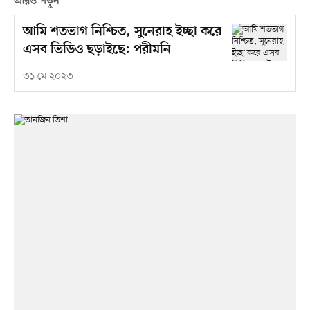
আরও পড়ুন
আমি শতভাগ নিশ্চিত, সুনেরাহ ইচ্ছা করে
এসব ভিডিও ছড়াইছে: পরীমনি
৩১ মে ২০২৩