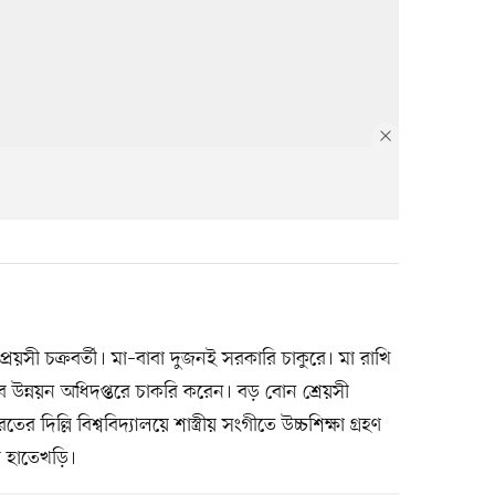
েয়সী চক্রবর্তী। মা–বাবা দুজনই সরকারি চাকুরে। মা রাখি
তী যুব উন্নয়ন অধিদপ্তরে চাকরি করেন। বড় বোন শ্রেয়সী
র দিল্লি বিশ্ববিদ্যালয়ে শাস্ত্রীয় সংগীতে উচ্চশিক্ষা গ্রহণ
র হাতেখড়ি।