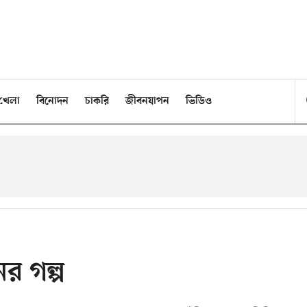
খেলা
বিনোদন
চাকরি
জীবনযাপন
ভিডিও
ের গল্প