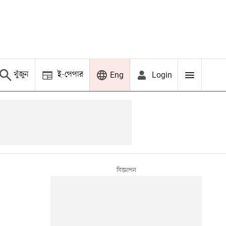
খুঁজুন
ই-পেপার
Login
Eng