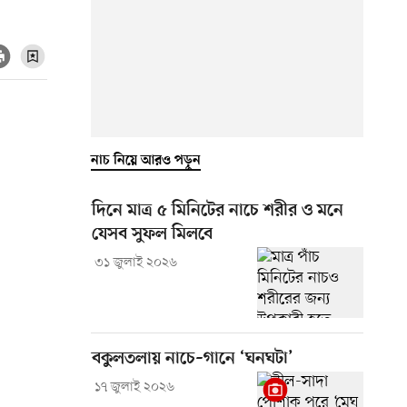
নাচ নিয়ে আরও পড়ুন
দিনে মাত্র ৫ মিনিটের নাচে শরীর ও মনে
যেসব সুফল মিলবে
৩১ জুলাই ২০২৬
বকুলতলায় নাচে–গানে ‘ঘনঘটা’
১৭ জুলাই ২০২৬