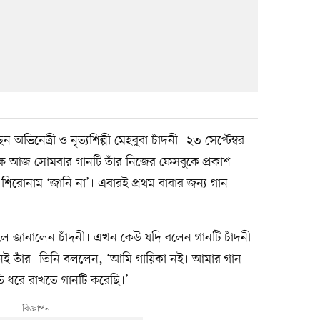
 অভিনেত্রী ও নৃত্যশিল্পী মেহবুবা চাঁদনী। ২৩ সেপ্টেম্বর
্ষে আজ সোমবার গানটি তাঁর নিজের ফেসবুকে প্রকাশ
শিরোনাম ‘জানি না’। এবারই প্রথম বাবার জন্য গান
 বলে জানালেন চাঁদনী। এখন কেউ যদি বলেন গানটি চাঁদনী
েই তাঁর। তিনি বললেন, ‘আমি গায়িকা নই। আমার গান
ৃতি ধরে রাখতে গানটি করেছি।’