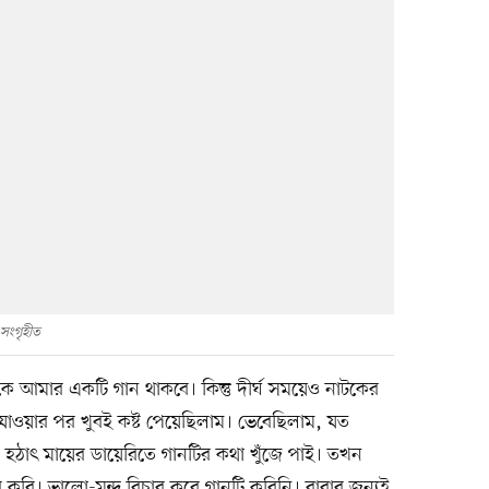
 সংগৃহীত
কে আমার একটি গান থাকবে। কিন্তু দীর্ঘ সময়েও নাটকের
 যাওয়ার পর খুবই কষ্ট পেয়েছিলাম। ভেবেছিলাম, যত
হঠাৎ মায়ের ডায়েরিতে গানটির কথা খুঁজে পাই। তখন
ৈরি করি। ভালো-মন্দ বিচার করে গানটি করিনি। বাবার জন্যই