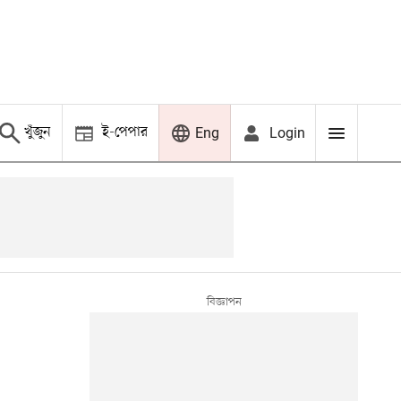
খুঁজুন
ই-পেপার
Login
Eng