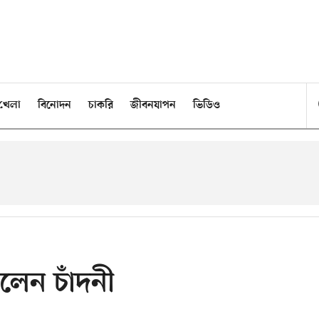
খেলা
বিনোদন
চাকরি
জীবনযাপন
ভিডিও
রলেন চাঁদনী