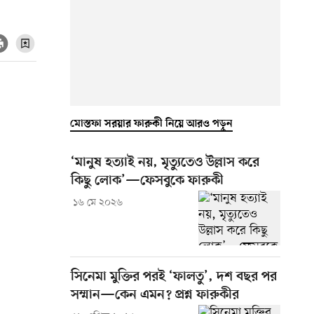
মোস্তফা সরয়ার ফারুকী নিয়ে আরও পড়ুন
‘মানুষ হত্যাই নয়, মৃত্যুতেও উল্লাস করে
কিছু লোক’—ফেসবুকে ফারুকী
১৬ মে ২০২৬
সিনেমা মুক্তির পরই ‘ফালতু’, দশ বছর পর
সম্মান—কেন এমন? প্রশ্ন ফারুকীর