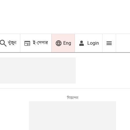
খুঁজুন
ই-পেপার
Login
Eng