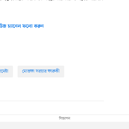
উজ চ্যানেল ফলো করুন
দেষ্টা
মোস্তফা সরয়ার ফারুকী