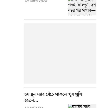
১৮ এপ্রিল ২০২৬
হুমায়ূন স্যার বেঁচে থাকলে খুব খুশি
হতেন...