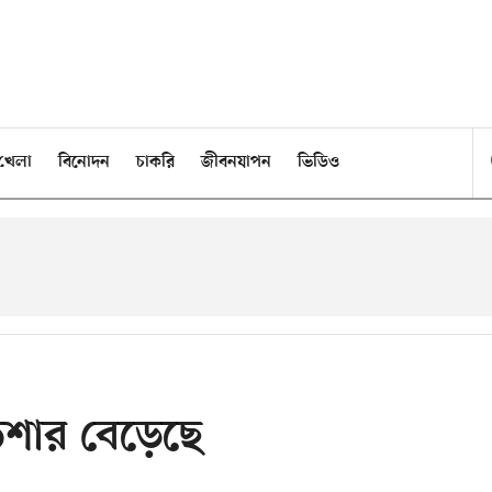
খেলা
বিনোদন
চাকরি
জীবনযাপন
ভিডিও
িশার বেড়েছে