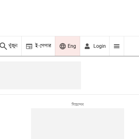
খুঁজুন
ই-পেপার
Login
Eng