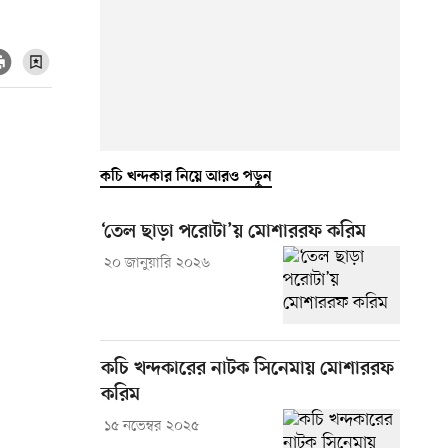
কচি খন্দকার নিয়ে আরও পড়ুন
‘তেল ছাড়া পরোটা’য় মোশাররফ করিম
২০ জানুয়ারি ২০২৬
কচি খন্দকারের নাটক সিনেমায় মোশাররফ
করিম
১৫ নভেম্বর ২০২৫