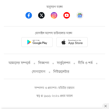
অনুসরণ করুন
মোবাইল অ্যাপস ডাউনলোড করুন
আমাদের সম্পর্কে
বিজ্ঞাপন
সার্কুলেশন
নীতি ও শর্ত
যোগাযোগ
নিউজলেটার
সম্পাদক ও প্রকাশক: মতিউর রহমান
স্বত্ব © ১৯৯৮-২০২৬ প্রথম আলো