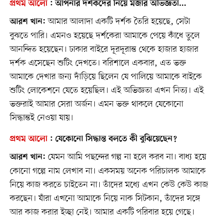
প্রথম আলো
:
আপনার দর্শকদের নিয়ে মজার অভিজ্ঞতা...
আমার আলাদা একটি দর্শক তৈরি হয়েছে, সেটা
আরশ খান:
বুঝতে পারি। এমনও হয়েছে দর্শকেরা আমাকে পেয়ে কাঁধে তুলে
আনন্দিত হয়েছেন। ঢাকার বাইরে দূরদূরান্ত থেকে হাজার হাজার
দর্শক এসেছেন শুটিং দেখতে। বরিশালে একবার, এত ভক্ত
আমাকে দেখার জন্য দাঁড়িয়ে ছিলেন যে পালিয়ে আমাকে বাইকে
শুটিং লোকেশনে যেতে হয়েছিল। এই অভিজ্ঞতা এখন নিত্য। এই
ভক্তরাই আমার সেরা অর্জন। এমন ভক্ত থাকলে যেকোনো
সিদ্ধান্তই নেওয়া যায়।
প্রথম আলো
:
যেকোনো সিদ্ধান্ত বলতে কী বুঝিয়েছেন?
যেমন আমি পছন্দের গল্প না হলে করব না। বাধ্য হয়ে
আরশ খান:
কোনো গল্পে নাম লেখাব না। একসময় অনেক পরিচালক আমাকে
নিয়ে কাজ করতে চাইতেন না। তাঁদের মধ্যে এখন কেউ কেউ কাজ
করছেন। যাঁরা এখনো আমাকে নিয়ে নাক সিটকান, তাঁদের সঙ্গে
আর কাজ করার ইচ্ছা নেই। আমার একটি পরিবার হয়ে গেছে।