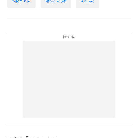
আরশ খান
বাংলা নাটক
জন্মদিন