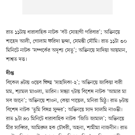
রাত ১১টায় ধারাবাহিক নাটক ‘বউ সোহাগী পরিবার’; অভিনয়ে
শাহেদ আলী, গোলাম ফরিদা ছন্দা, সেমন্তী সৌমি। রাত ১১টা ৩০
মিনিটে নাটক ‘সম্পর্কের অদৃশ্য সেতু’; অভিনয়ে সাদিয়া আয়মান,
শাশ্বত দত্ত।
দীপ্ত
বিকেল ৪টায় ওয়েব ফিল্ম ‘সাহসিকা-২’; অভিনয়ে জাকিয়া বারী
মম, শ্যামল মাওলা, তারিন। সন্ধ্যা ৭টায় বিশেষ নাটক ‘আমার মা
সব জানে’; অভিনয়ে শাওন, কেয়া পায়েল, মনিরা মিঠু। রাত ৮টায়
বিশেষ নাটক ‘তুমি বিষণ্ন সুন্দর’; অভিনয়ে সাদ সালমি নাওভী।
রাত ৯টা ৪০ মিনিটে ধারাবাহিক নাটক ‘জিডি জামাল’; অভিনয়ে
মীর সাব্বির, আমিরুল হক চৌধরী, অহনা, শামীমা নাজনীন। রাত