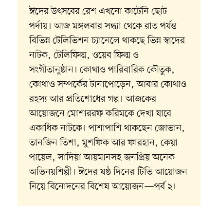
ঈদের উৎসবের রেশ এখনো কাটেনি ছোট
পর্দায়। আজ মঙ্গলবার সন্ধ্যা থেকে রাত পর্যন্ত
বিভিন্ন টেলিভিশন চ্যানেলে থাকছে ভিন্ন স্বাদের
নাটক, টেলিফিল্ম, ওয়েব ফিল্ম ও
সংগীতানুষ্ঠান। কোথাও পারিবারিক কৌতুক,
কোথাও সম্পর্কের টানাপোড়েন, আবার কোথাও
রহস্য আর প্রতিশোধের গল্প। আজকের
আয়োজনে মোশাররফ করিমকে দেখা যাবে
একাধিক নাটকে। পাশাপাশি থাকছেন জোভান,
তানজিন তিশা, মুশফিক আর ফারহান, কেয়া
পায়েল, সাদিয়া আয়মানসহ জনপ্রিয় অনেক
অভিনয়শিল্পী। ঈদের ষষ্ঠ দিনের টিভি আয়োজন
নিয়ে বিনোদনের বিশেষ আয়োজন—পর্ব ২।