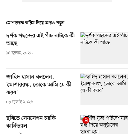
মোশাররফ করিম নিয়ে আরও পড়ুন
দর্শক পছন্দের এই পাঁচ নাটকে কী
আছে
১৪ জুলাই ২০২৬
জাহিদ হাসান বললেন,
‘মোশাররফ, তোকে আমি যে কী
করব’
০৮ জুলাই ২০২৬
ছবিতে সেনসেশন চরকি
কার্নিভ্যাল