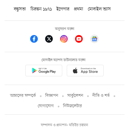
বন্ধুসভা
চিরন্তন ১৯৭১
ইপেপার
প্রথমা
মোবাইল ভ্যাস
অনুসরণ করুন
মোবাইল অ্যাপস ডাউনলোড করুন
আমাদের সম্পর্কে
বিজ্ঞাপন
সার্কুলেশন
নীতি ও শর্ত
যোগাযোগ
নিউজলেটার
সম্পাদক ও প্রকাশক: মতিউর রহমান