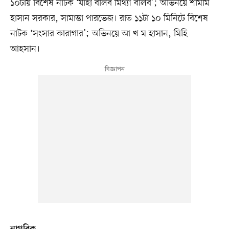
১০টায় বিশেষ নাটক ‘যাহা বলিব মিথ্যা বলিব’; অভিনয়ে শামীম
হাসান সরকার, সামান্তা পারভেজ। রাত ১১টা ১০ মিনিটে বিশেষ
নাটক ‘সংসার কারাগার’; অভিনয়ে আ খ ম হাসান, মিহি
আহসান।