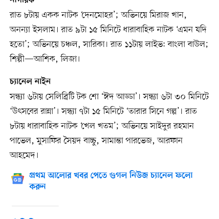
নাগরিক
রাত ৮টায় একক নাটক ‘দেনমোহর’; অভিনয়ে মিরাজ খান,
অনন্যা ইসলাম। রাত ৯টা ১৫ মিনিটে ধারাবাহিক নাটক ‘এমন যদি
হতো’; অভিনয়ে চঞ্চল, সারিকা। রাত ১১টায় লাইভ: বাংলা বাউল;
শিল্পী—আশিক, লিজা।
চ্যানেল নাইন
সন্ধ্যা ৬টায় সেলিব্রিটি টক শো ‘ঈদ আড্ডা’। সন্ধ্যা ৬টা ৩০ মিনিটে
‘উৎসবের রান্না’। সন্ধ্যা ৭টা ১৫ মিনিটে ‘তারার সিনে গল্প’। রাত
৮টায় ধারাবাহিক নাটক ‘খেল খতম’; অভিনয়ে সাইদুর রহমান
পাভেল, মুসাফির সৈয়দ বাচ্চু, সামান্তা পারভেজ, আরফান
আহমেদ।
প্রথম আলোর খবর পেতে গুগল নিউজ চ্যানেল ফলো
করুন