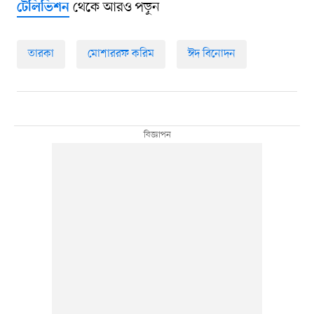
থেকে আরও পড়ুন
টেলিভিশন
তারকা
মোশাররফ করিম
ঈদ বিনোদন