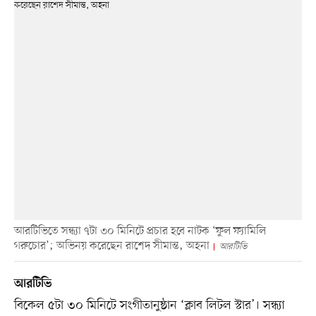
আরটিভিতে সন্ধ্যা ৭টা ৩০ মিনিটে প্রচার হবে নাটক ‘ফুল ফ্যামিলি
গরুচোর’; অভিনয় করেছেন রাশেদ সীমান্ত, অহনা
আরটিভি
আরটিভি
বিকেল ৫টা ৩০ মিনিটে সংগীতানুষ্ঠান ‘ক্লাব লিটল স্টার’। সন্ধ্যা